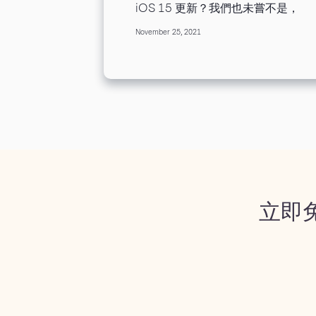
iOS 15 更新？我們也未嘗不是，
不幸的是，我們好一陣子都要討論
November 25, 2021
這個狀況了。 2021 iOS 15 更新
將如何改變您的 EDM 行銷。若您
之前準備不及，您現在可能正在處
理您的 EDM 行銷策略所遭受的衝
擊。 Apple 此次更新使郵件用戶
得以自由選擇退出某些郵件追蹤。
這表示您可能遇到以下情況： 郵
件開啟率不精確 瀏覽 IP 位址受到
限制...
立即