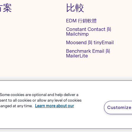
方案
比較
EDM 行銷軟體
Constant Contact 與
Mailchimp
Moosend 與 tinyEmail
Benchmark Email 與
MailerLite
 Some cookies are optional and help deliver a
okie 设置
網站地圖
繁體中文
t to all cookies or allow any level of cookies
hanged at any time.
Learn more about our
Customize 
s Software
，
有限責任公司
English
rk Email® 為
Polaris Software, LLC
的註冊商標
Español
Deutsch