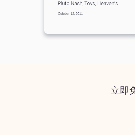
Pluto Nash, Toys, Heaven’s
Gate, Howard The Duck… the
October 12, 2011
Dishonor Roll of major studio
motion pictures...
立即