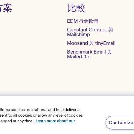
方案
比較
EDM 行銷軟體
Constant Contact 與
Mailchimp
Moosend 與 tinyEmail
Benchmark Email 與
MailerLite
 Some cookies are optional and help deliver a
okie 设置
網站地圖
繁體中文
t to all cookies or allow any level of cookies
hanged at any time.
Learn more about our
Customize 
s Software
，
有限責任公司
English
rk Email® 為
Polaris Software, LLC
的註冊商標