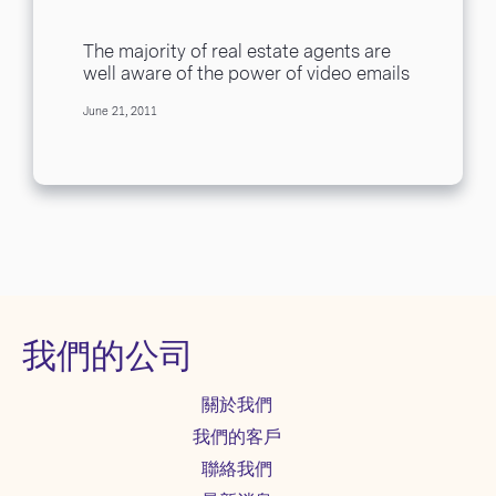
The majority of real estate agents are
well aware of the power of video emails
in portraying their listed properties...
June 21, 2011
我們的公司
關於我們
我們的客戶
聯絡我們