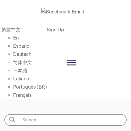
繁體中文
Sign Up
En
Español
Deutsch
简体中文
日本語
Italiano
Português (BR)
Français