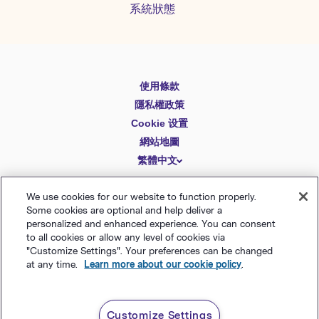
系統狀態
使用條款
English
隱私權政策
Español
Cookie 设置
Deutsch
網站地圖
繁體中文
简体中文
日本語
We use cookies for our website to function properly.
© Polaris Software
，
LLC
Benchmark Email® 為
Some cookies are optional and help deliver a
Italiano
Polaris Software, LLC
的註冊商標
personalized and enhanced experience. You can consent
to all cookies or allow any level of cookies via
Português (BR)
"Customize Settings". Your preferences can be changed
at any time.
Learn more about our cookie policy
.
Français
Customize Settings