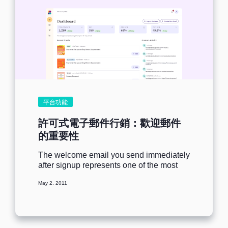
平台功能
許可式電子郵件行銷：歡迎郵件
的重要性
The welcome email you send immediately
after signup represents one of the most
important interactions you will have with
May 2, 2011
the...