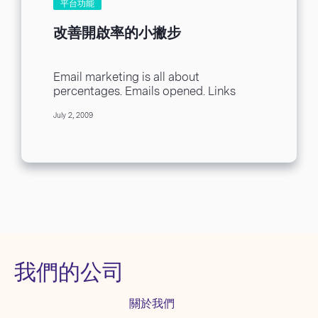
平台功能
改善開啟率的小撇步
Email marketing is all about
percentages. Emails opened. Links
clicked on. Surveys answered. But none
July 2, 2009
of this matters without the...
我們的公司
關於我們