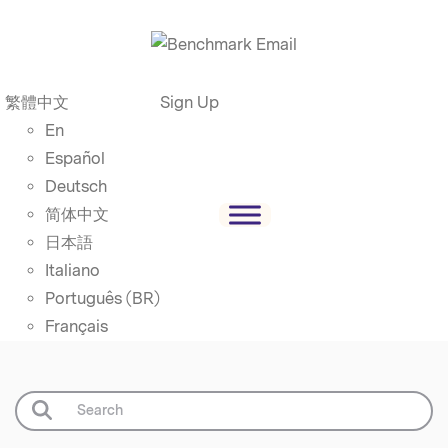
繁體中文
Sign Up
En
Español
Deutsch
简体中文
日本語
Italiano
Português (BR)
Français