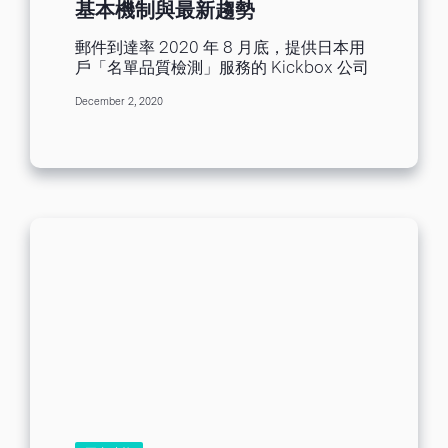
基本機制與最新趨勢
郵件到達率 2020 年 8 月底，提供日本用
戶「名單品質檢測」服務的 Kickbox 公司
與 Benchmark Internet Group，共同舉
December 2, 2020
辦了關於電子 郵件到達率 的研討會。
Kickbox：提供電子郵件地址的有效性診
斷服務、掌控電子郵件到達率的美國企
業。 研討會主講人：Kickbox 公司副總裁
Lauren Meyer 我們將...