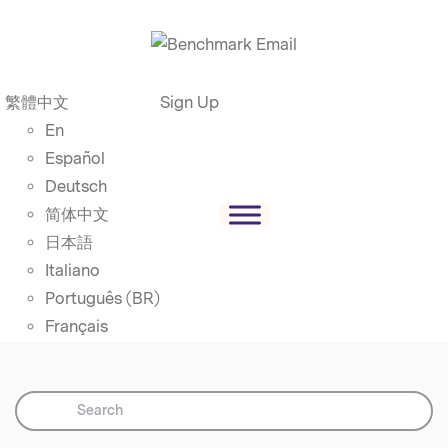
繁體中文
Sign Up
En
Español
Deutsch
简体中文
日本語
Italiano
Português (BR)
Français