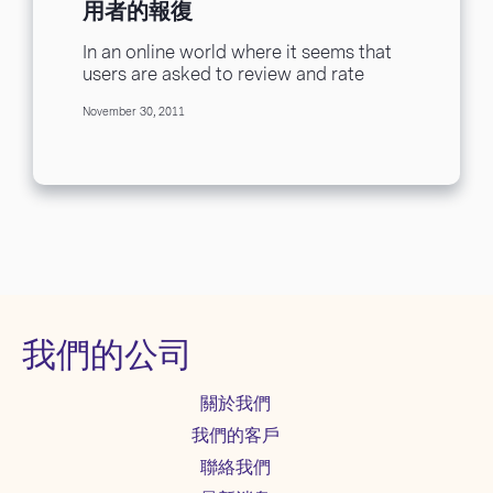
用者的報復
In an online world where it seems that
users are asked to review and rate
everything from the latest movies...
November 30, 2011
我們的公司
關於我們
我們的客戶
聯絡我們