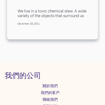
We live in a toxic chemical stew. A wide
variety of the objects that surround us
in our indoor environments...
December 29, 2011
我們的公司
關於我們
我們的客戶
聯絡我們