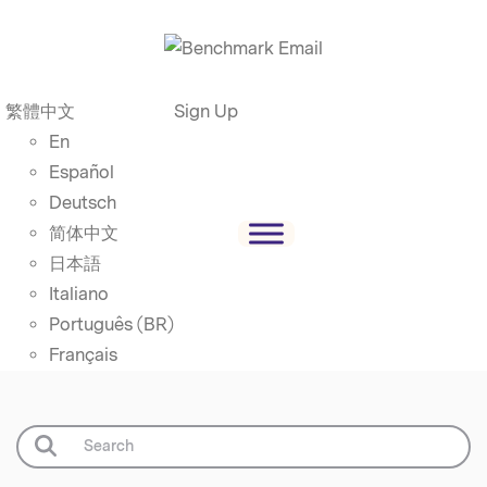
繁體中文
Sign Up
En
Español
Deutsch
简体中文
日本語
Italiano
Português (BR)
Français