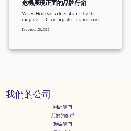
危機展現正面的品牌行銷
When Haiti was devastated by the
major 2010 earthquake, queries on
LinkedIn requesting volunteer
December 29, 2011
contractors and tradespeople who
could help...
我們的公司
關於我們
我們的客戶
聯絡我們