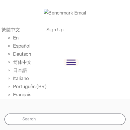
繁體中文
Sign Up
En
Español
Deutsch
简体中文
日本語
Italiano
Português (BR)
Français