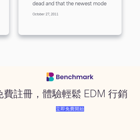
dead and that the newest mode
of media was in the digital
October 27, 2011
sector. It’s true...
免費註冊，體驗輕鬆 EDM 行銷
立即免費開始