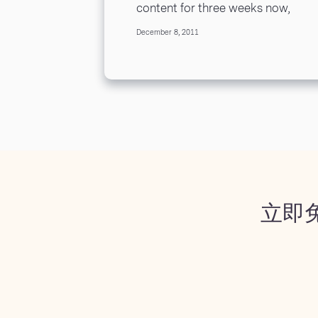
content for three weeks now,
including reviews of Storify,
December 8, 2011
Tumblr and Pinterest, Scoop.it,
Paper.li vs Tweeted...
立即