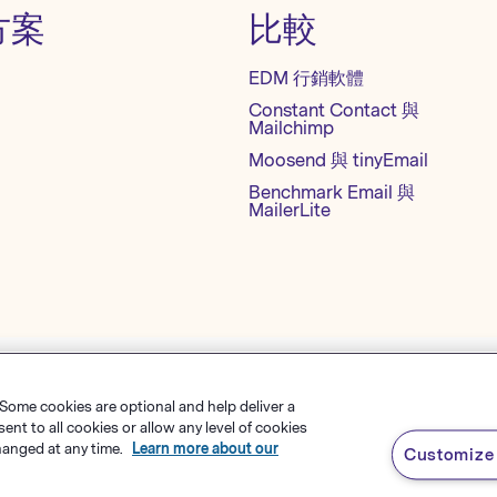
方案
比較
EDM 行銷軟體
Constant Contact 與
Mailchimp
Moosend 與 tinyEmail
Benchmark Email 與
MailerLite
 Some cookies are optional and help deliver a
okie 设置
網站地圖
繁體中文
t to all cookies or allow any level of cookies
hanged at any time.
Learn more about our
Customize 
s Software
，
有限責任公司
English
rk Email® 為
Polaris Software, LLC
的註冊商標