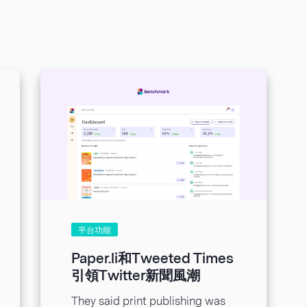
平台功能
Paper.li和Tweeted Times
引領Twitter新聞風潮
They said print publishing was