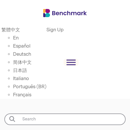
繁體中文
Sign Up
En
Español
Deutsch
简体中文
日本語
Italiano
Português (BR)
Français