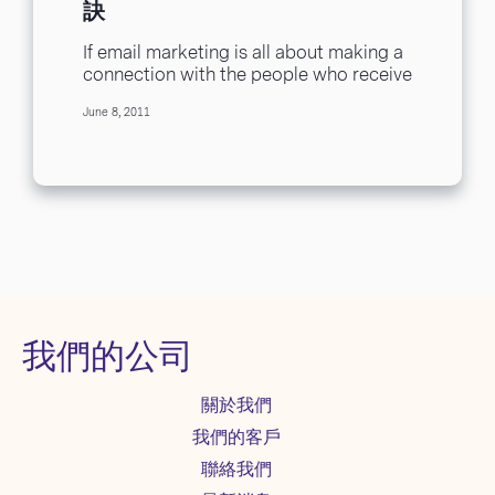
訣
If email marketing is all about making a
connection with the people who receive
your email, then there is no...
June 8, 2011
我們的公司
關於我們
我們的客戶
聯絡我們