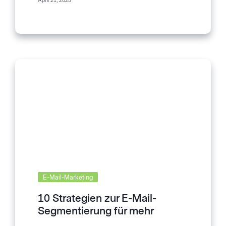
April 21, 2023
überwältigend sein, dass sich...
E-Mail-Marketing
10 Strategien zur E-Mail-
Segmentierung für mehr
Umsatz