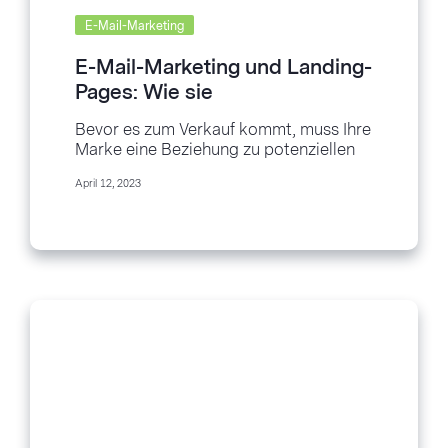
E-Mail-Marketing
E-Mail-Marketing und Landing-
Pages: Wie sie
zusammenarbeiten
Bevor es zum Verkauf kommt, muss Ihre
Marke eine Beziehung zu potenziellen
Kunden aufbauen. E-Mail-Marketing
April 12, 2023
und Landing-Pages sind eine
großartige...