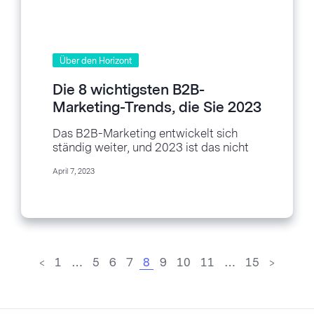
Über den Horizont
Die 8 wichtigsten B2B-
Marketing-Trends, die Sie 2023
kennen müssen
Das B2B-Marketing entwickelt sich
ständig weiter, und 2023 ist das nicht
anders. Wenn Sie wollen, dass Ihre
April 7, 2023
Marke auf dem...
<
1
…
5
6
7
8
9
10
11
…
15
>