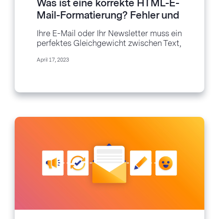
Was ist eine korrekte HTML-E-
Mail-Formatierung? Fehler und
Korrekturen aufgedeckt
Ihre E-Mail oder Ihr Newsletter muss ein
perfektes Gleichgewicht zwischen Text,
Leerraum, Bildern und Links aufweisen.
April 17, 2023
Sie werden jedoch überrascht...