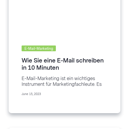
E-Mail-Marketing
Wie Sie eine E-Mail schreiben
in 10 Minuten
E-Mail-Marketing ist ein wichtiges
Instrument für Marketingfachleute. Es
ist eine Möglichkeit, Kunden zu
June 15, 2023
erreichen, Beziehungen aufzubauen und
den Umsatz zu...