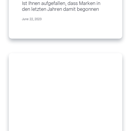
Ist Ihnen aufgefallen, dass Marken in
den letzten Jahren damit begonnen
haben, Sie nach Ihrer E-Mail-Adresse zu
June 22, 2023
fragen, bevor Sie überhaupt etwas
bestellt haben? Manchmal bieten sie
den Verbrauchern sogar...