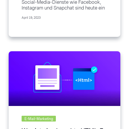
Social-Media-Dienste wie Facebook,
Instagram und Snapchat sind heute ein
wesentlicher Bestandteil des täglichen
April 19, 2023
Online-Lebens. Aber es wird Sie
vielleicht überraschen...
E-Mail-Marketing