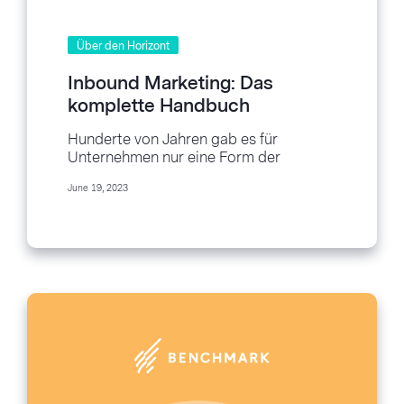
Über den Horizont
Inbound Marketing: Das
komplette Handbuch
Hunderte von Jahren gab es für
Unternehmen nur eine Form der
Verkaufsförderung: Outbound
June 19, 2023
Marketing oder Werbung. Die Idee war,
Kunden zu suchen und ihnen zu zeigen,
was Sie zu bieten...