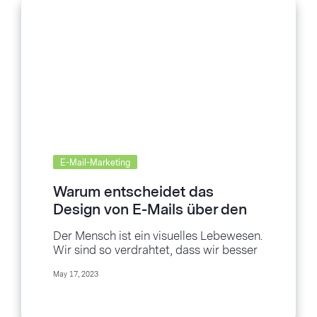
E-Mail-Marketing
Warum entscheidet das
Design von E-Mails über den
Erfolg Ihrer Kampagne?
Der Mensch ist ein visuelles Lebewesen.
Wir sind so verdrahtet, dass wir besser
auf Informationen reagieren, wenn sie
May 17, 2023
mit visuellen...