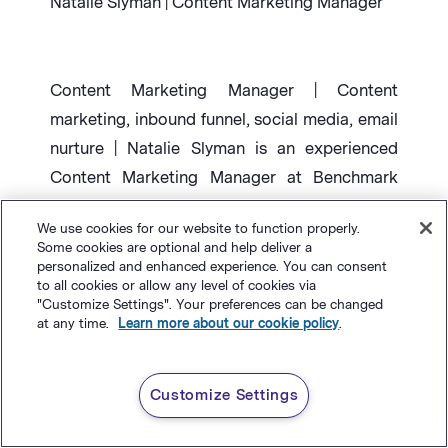
Natalie Slyman | Content Marketing Manager
Content Marketing Manager | Content
marketing, inbound funnel, social media, email
nurture | Natalie Slyman is an experienced
Content Marketing Manager at Benchmark
Email with a strong B2B background and a
We use cookies for our website to function properly.
knack for crafting pillar content that boosts
Some cookies are optional and help deliver a
SEO and brand authority. She regularly shares
personalized and enhanced experience. You can consent
to all cookies or allow any level of cookies via
actionable insights—from remote-work
"Customize Settings". Your preferences can be changed
strategies to AI-powered content workflows
at any time.
Learn more about our cookie policy
.
—via blog posts and webinars tailored for
busy marketers.
Customize Settings