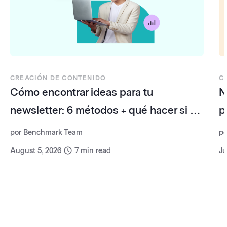
CREACIÓN DE CONTENIDO
C
Cómo encontrar ideas para tu
N
newsletter: 6 métodos + qué hacer si te
p
quedas sin temas
d
por
Benchmark Team
p
August 5, 2026
7
min read
Ju