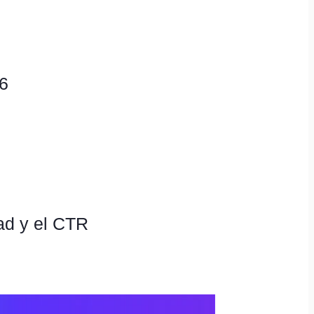
26
dad y el CTR