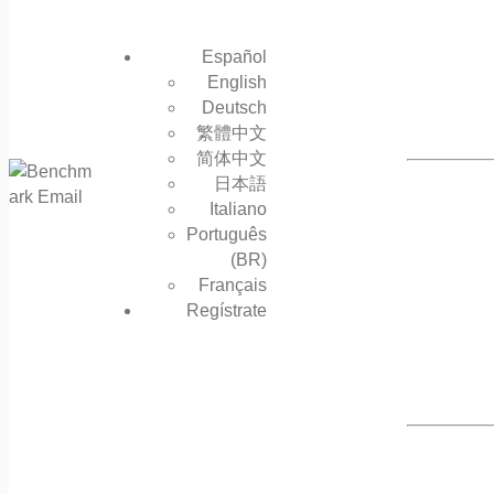
Español
English
Deutsch
繁體中文
简体中文
日本語
Italiano
Português
(BR)
Français
Regístrate