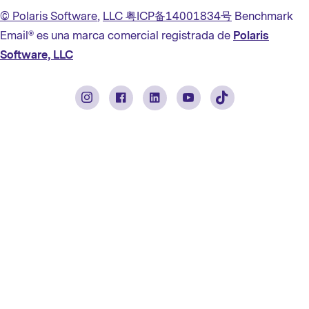
日本語
© Polaris Software
,
LLC 粤ICP备14001834号
Benchmark
Italiano
Email® es una marca comercial registrada de
Polaris
Português (BR)
Software, LLC
Français