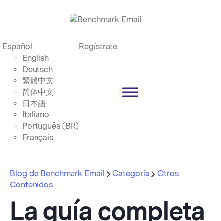
Español
Regístrate
English
Deutsch
繁體中文
简体中文
日本語
Italiano
Português (BR)
Français
Blog de Benchmark Email
Categoría
Otros
Contenidos
La guía completa