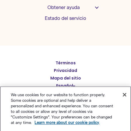
Obtener ayuda
Estado del servicio
English
Términos
Deutsch
Privacidad
繁體中文
Mapa del sitio
Español
简体中文
We use cookies for our website to function properly.
日本語
Some cookies are optional and help deliver a
© Polaris Software
,
LLC 粤ICP备14001834号
Benchmark
personalized and enhanced experience. You can consent
Italiano
Email® es una marca comercial registrada de
Polaris
to all cookies or allow any level of cookies via
"Customize Settings". Your preferences can be changed
Português (BR)
Software, LLC
at any time.
Learn more about our cookie policy
.
Français