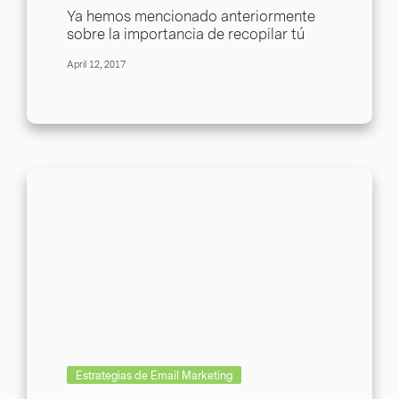
estrategia de email marketing
Ya hemos mencionado anteriormente
sobre la importancia de recopilar tú
mismo tus bases de datos, pero ¿por
April 12, 2017
qué la debes...
Estrategias de Email Marketing