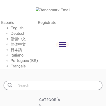
Español
Regístrate
English
Deutsch
繁體中文
简体中文
日本語
Italiano
Português (BR)
Français
CATEGORÍA
S