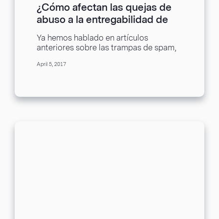
¿Cómo afectan las quejas de
abuso a la entregabilidad de
las newsletters?
Ya hemos hablado en artículos
anteriores sobre las trampas de spam,
que es la entregabilidad, o las ventajas
April 5, 2017
de tener...