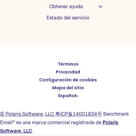
Obtener ayuda
Estado del servicio
Términos
English
Privacidad
Deutsch
Configuración de cookies
繁體中文
Mapa del sitio
Español
简体中文
日本語
© Polaris Software
,
LLC 粤ICP备14001834号
Benchmark
Italiano
Email® es una marca comercial registrada de
Polaris
Português (BR)
Software, LLC