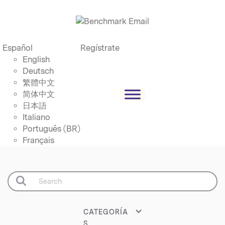
Español
Regístrate
English
Deutsch
繁體中文
简体中文
日本語
Italiano
Português (BR)
Français
CATEGORÍA
S