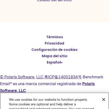
Términos
English
Privacidad
Deutsch
Configuración de cookies
繁體中文
Mapa del sitio
Español
简体中文
日本語
© Polaris Software
,
LLC 粤ICP备14001834号
Benchmark
Italiano
Email® es una marca comercial registrada de
Polaris
Português (BR)
Software, LLC
Français
We use cookies for our website to function properly.
Some cookies are optional and help deliver a
personalized and enhanced experience. You can consent