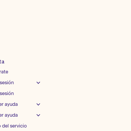
ta
rate
 sesión
 sesión
er ayuda
er ayuda
 del servicio