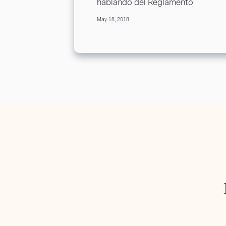
hablando del Reglamento
General de Protección de Datos
May 18, 2018
(RGPD) y la fecha del 25 de
mayo,...