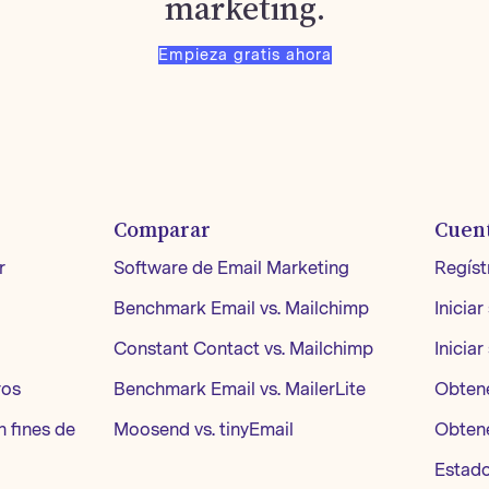
marketing.
Empieza gratis ahora
Comparar
Cuen
r
Software de Email Marketing
Regíst
Benchmark Email vs. Mailchimp
Iniciar
Constant Contact vs. Mailchimp
Iniciar
ros
Benchmark Email vs. MailerLite
Obten
n fines de
Moosend vs. tinyEmail
Obten
Estado