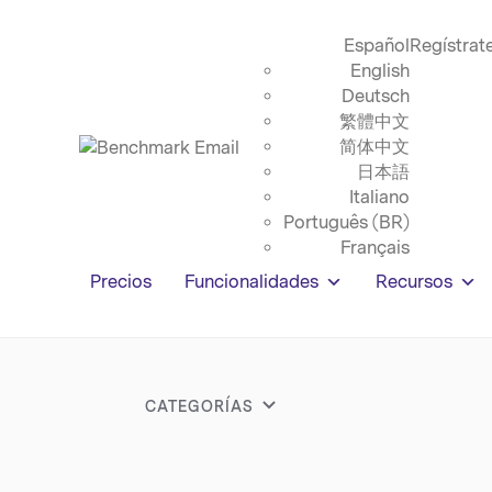
Español
Regístrat
English
Deutsch
繁體中文
简体中文
日本語
Italiano
Português (BR)
Français
Precios
Funcionalidades
Recursos
CATEGORÍAS