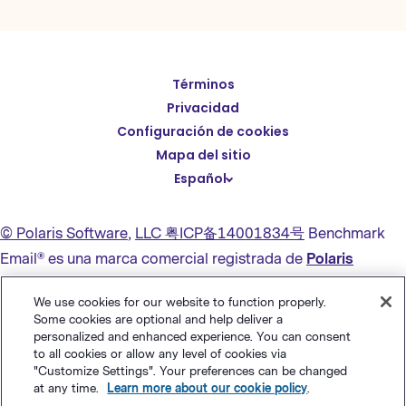
Términos
English
Privacidad
Deutsch
Configuración de cookies
繁體中文
Mapa del sitio
Español
简体中文
日本語
© Polaris Software
,
LLC 粤ICP备14001834号
Benchmark
Italiano
Email® es una marca comercial registrada de
Polaris
Português (BR)
Software, LLC
We use cookies for our website to function properly.
Français
Some cookies are optional and help deliver a
personalized and enhanced experience. You can consent
to all cookies or allow any level of cookies via
"Customize Settings". Your preferences can be changed
at any time.
Learn more about our cookie policy
.