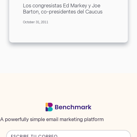
la Mira del Congreso
Los congresistas Ed Markey y Joe
Barton, co-presidentes del Caucus
Casa de privacidad, están mostrando
October 31, 2011
favoritismo cuando se trata de...
A powerfully simple email marketing platform