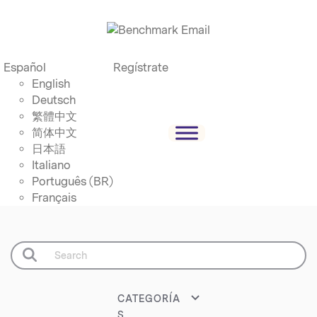
Español
Regístrate
English
Deutsch
繁體中文
简体中文
日本語
Italiano
Português (BR)
Français
CATEGORÍA
S