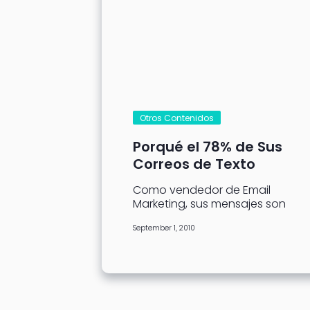
Otros Contenidos
Porqué el 78% de Sus
Correos de Texto
Núnca son Leidos
Como vendedor de Email
Marketing, sus mensajes son
leidos en PC o pantallas
September 1, 2010
comprimidas como cualquier
otro contenido web. Por...