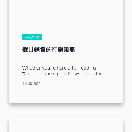
5 月 25 日生效施行。新版規範保護自然人
的個資，側重資料處理與自由流通。本文
將協助各位了解何謂 GDPR、所應履行之
職責、不可觸犯的層面。另外，我們也向
您保證，Benchmark 郵件行銷工具嚴格遵
循《一般資料保護規定》。 新版規則絕非
取代歐盟會員國現有法令，而是同步整合
平台功能
各國個資法與 GDPR。會員國仍可依照國
內相關規範做出判決，不過，要注意的
假日銷售的行銷策略
是，責任方必須參照《一般資料保護規
定》做為判決主要依據，而不是各國本身
的個資法規。...
Whether you’re here after reading
“Guide: Planning out Newsletters for
the Rest of the Year,” or you’re
July 30, 2015
desperate to figure...