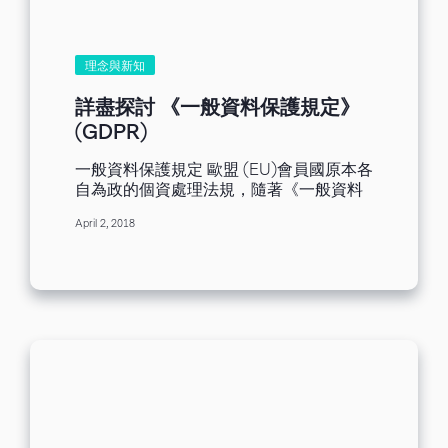
理念與新知
詳盡探討 《一般資料保護規定》
(GDPR)
一般資料保護規定 歐盟 (EU)會員國原本各
自為政的個資處理法規，隨著《一般資料
保護規定》即將上路，及其整併強化之立
April 2, 2018
法目的，會員國全數一體適用新版規則，
以建構歐盟一致保護框架。 目前 28 個會
員國各自訂立個資法規，法之效力拓及國
際貿易。不過正因如此，行使個資保護的
權利更顯綁手綁腳、窒礙難行。 《一般資
料保護規定》影響效力無遠弗屆，各種企
業不管規模大小、產業類別，皆有所牽
連。而不同業務如何遵守本規則、合理使
用客戶個資，亦有不同因應處理方式。
2016年，歐洲議會、歐洲高峰會通過第
2016/679 號法案(GDPR)，將於 2018 年