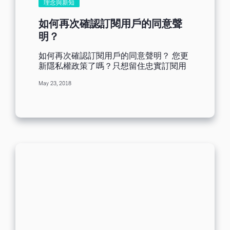
理念與新知
住收件人的目光吧！ 新增表情符號到主旨
及內文預覽 點擊觀看「新增表情符號到主
如何再次確認訂閱用戶的同意聲
旨及內文預覽」影片 ☝...
明？
如何再次確認訂閱用戶的同意聲明？ 您更
新隱私權政策了嗎？只想留住忠實訂閱用
戶嗎？為了因應新版一般資料保護規定
May 23, 2018
(GDPR)，也許您會想要再次確認訂閱用戶
的同意聲明。 本支影片教導各位如何再次
確認訂閱用戶的同意聲明。 再次確認同意
聲明的方法： GDPR – Opt-in
Confirmation 您需要使用下列文字： 確
認訂閱標籤：[opt-in: here you can write
in text] 取消訂閱標籤：
[unsubscribe: here you can write...