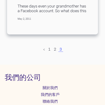
These days even your grandmother has
a Facebook account. So what does this
mean? This means that old business
May 2, 2011
models...
<
1
2
3
我們的公司
關於我們
我們的客戶
聯絡我們