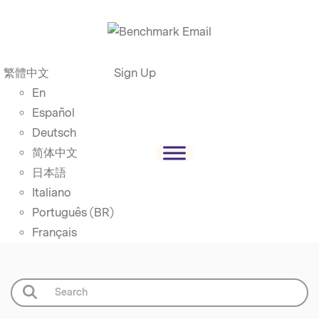
繁體中文
Sign Up
En
Español
Deutsch
简体中文
日本語
Italiano
Português (BR)
Français