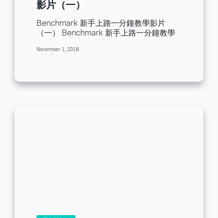
影片（一）
Benchmark 新手上路一分鐘教學影片
（一） Benchmark 新手上路一分鐘教學
影片（一） 針對郵件行銷新手，
November 1, 2018
Benchmark 精心製作相關的專業教學影
片，每個影片觀看只需要1分鐘時間，帶您
快速上手，輕鬆踏上行銷之旅。 您可以在
下文中直接點擊觀看影片，或者按照以下
步驟，進入我們的官網瀏覽影片： 「了解
更多」>>>>「新手上路」。 在下文中介紹
的幾組影片，主要是關於在建立「電子郵
件」步驟中需要注重的細節。 個人化郵件
點擊觀看「個人化郵件」影片 ☝ 透過個人
化郵件與客製化的方式，您的郵件可以吸
引收件人，讓他們感到收到的郵件是專門
為他們客製的，增加郵件的關注度，從而
拉近與他們的距離。 客制化郵件主旨及問
候語怎麼設定？讓我們在視頻中教您這些
小訣竅吧！ 預覽內文 點擊觀看「預覽內
文」影片☝ 預覽內文，一封郵件的門面，
預覽內文與郵件主旨同等重要。想要增加
郵件開啟率嗎？撰寫吸睛的預覽內文，抓