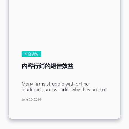
平台功能
內容行銷的絕佳效益
Many firms struggle with online
marketing and wonder why they are not
driving in as much business as
June 10, 2014
competitors. In...