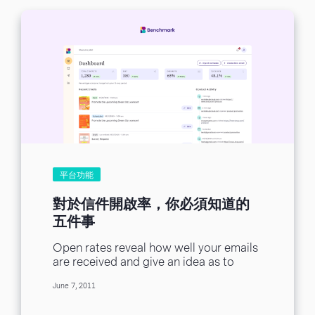
平台功能
對於信件開啟率，你必須知道的
五件事
Open rates reveal how well your emails
are received and give an idea as to
which periods in time evoke...
June 7, 2011