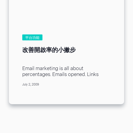
平台功能
改善開啟率的小撇步
Email marketing is all about
percentages. Emails opened. Links
clicked on. Surveys answered. But none
July 2, 2009
of this matters without the...