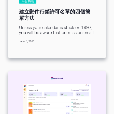
平台功能
建立郵件行銷許可名單的四個簡
單方法
Unless your calendar is stuck on 1997,
you will be aware that permission email
marketing is the only way to...
June 8, 2011