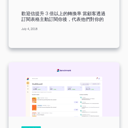
歡迎信提升 3 倍以上的轉換率 當顧客透過
訂閱表格主動訂閱你後，代表他們對你的
品牌或產品有極大的興趣，要如何緊緊抓
July 4, 2018
住這群 「目標顧客」 呢？這時候，「歡迎
信」 就非常重要了！ 根據 Experian
Marketing Services 調查，歡迎信的平均
開啟率、單一點擊率、轉換率、投資報酬
率都比一般行銷郵件高出許多，因此這次
我們就來探討如何設計一封出色的歡迎
信！ 寄件者 若只是擺上公司名稱就太了無
新意了，何不效法 Unbounce 以創辦人
Rob Fitzpatrick 的名義發出郵件；吸引收
件人點閱呢？ 主旨...