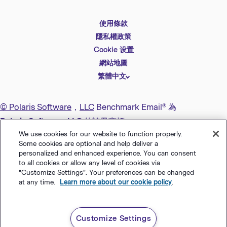
使用條款
English
隱私權政策
Español
Cookie 设置
Deutsch
網站地圖
繁體中文
简体中文
日本語
© Polaris Software
，
LLC
Benchmark Email® 為
Italiano
Polaris Software, LLC
的註冊商標
Português (BR)
We use cookies for our website to function properly.
Some cookies are optional and help deliver a
Français
personalized and enhanced experience. You can consent
to all cookies or allow any level of cookies via
"Customize Settings". Your preferences can be changed
at any time.
Learn more about our cookie policy
.
Customize Settings