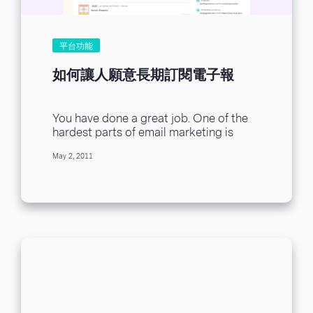
平台功能
如何讓人願意長期訂閱電子報
You have done a great job. One of the
hardest parts of email marketing is
building your list and you...
May 2, 2011