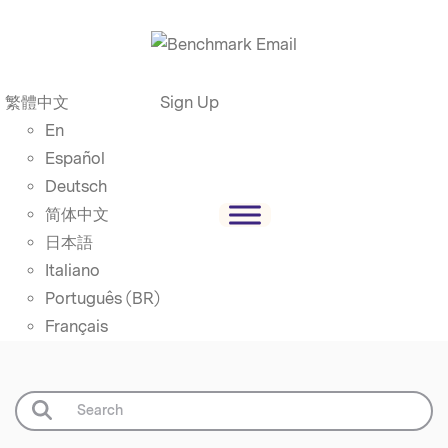
繁體中文
Sign Up
En
Español
Deutsch
简体中文
日本語
Italiano
Português (BR)
Français