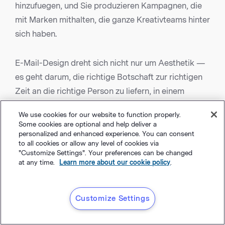
hinzufuegen, und Sie produzieren Kampagnen, die
mit Marken mithalten, die ganze Kreativteams hinter
sich haben.
E-Mail-Design dreht sich nicht nur um Aesthetik —
es geht darum, die richtige Botschaft zur richtigen
Zeit an die richtige Person zu liefern, in einem
Format, das leicht zu verstehen und leicht
We use cookies for our website to function properly.
umzusetzen ist. Den Ansatz kontinuierlich
Some cookies are optional and help deliver a
verfeinern, am Puls der Veraenderungen bleiben —
personalized and enhanced experience. You can consent
to all cookies or allow any level of cookies via
und Ihre Kampagnen werden in einem zunehmend
"Customize Settings". Your preferences can be changed
kompetitiven Posteingang weiterhin performen.
at any time.
Learn more about our cookie policy
.
Haeufig gestellte Fragen
Customize Settings