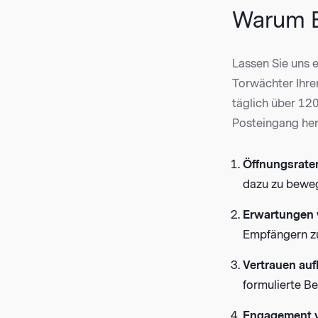
Warum E-
Lassen Sie uns e
Torwächter Ihre
täglich über 120
Posteingang herv
Öffnungsrate
dazu zu bewege
Erwartungen
Empfängern zu 
Vertrauen au
formulierte Be
Engagement 