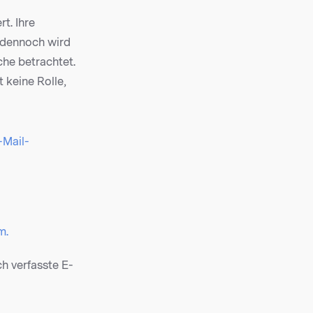
rt. Ihre
– dennoch wird
che betrachtet.
t keine Rolle,
Mail-
m.
ch verfasste E-