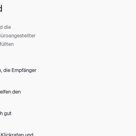
d
d die
Büroangestellter
füllten
in, die Empfänger
elfen den
ch gut
 Klickraten und