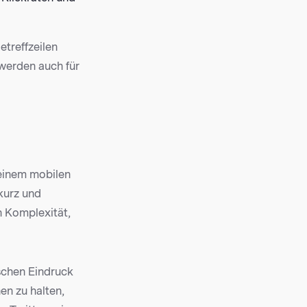
etreffzeilen
 werden auch für
 einem mobilen
 kurz und
h Komplexität,
lschen Eindruck
en zu halten,