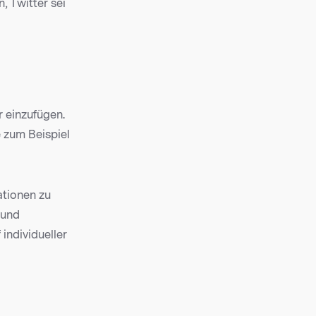
, Twitter sei
 einzufügen.
e zum Beispiel
ationen zu
 und
individueller