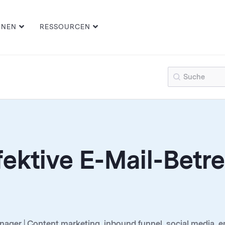
ONEN
RESSOURCEN
ektive E-Mail-Betref
ger | Content marketing, inbound funnel, social media, ema