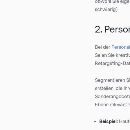
obwohl Sie eige
schwierig).
2. Perso
Bei der
Personal
Seien Sie kreati
Retargeting-Dat
Segmentieren Sie
erstellen, die 
Sonderangebote 
Ebene relevant z
Beispiel:
Heute