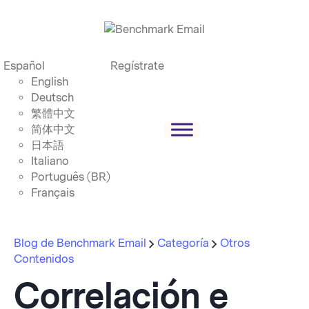
Español
Regístrate
English
Deutsch
繁體中文
简体中文
日本語
Italiano
Português (BR)
Français
Blog de Benchmark Email
Categoría
Otros
Contenidos
Correlación e