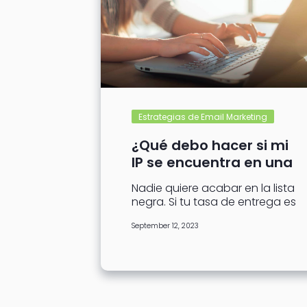
Estrategias de Email Marketing
¿Qué debo hacer si mi
IP se encuentra en una
lista negra?
Nadie quiere acabar en la lista
negra. Si tu tasa de entrega es
baja, es posible que hayas
September 12, 2023
sido clasificado...