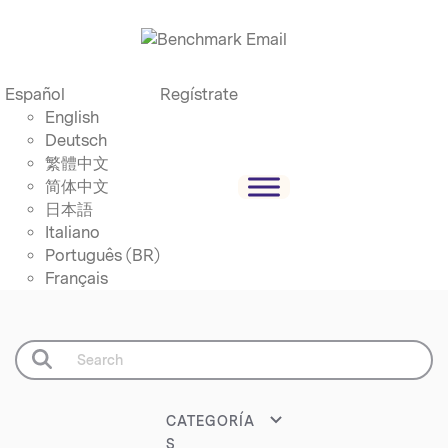
Español
Regístrate
English
Deutsch
繁體中文
简体中文
日本語
Italiano
Português (BR)
Français
CATEGORÍA
S