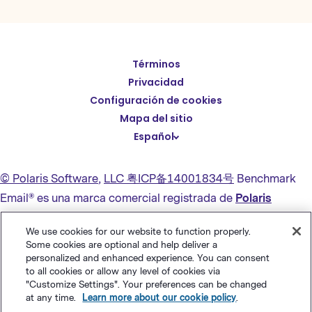
Términos
English
Privacidad
Deutsch
Configuración de cookies
繁體中文
Mapa del sitio
Español
简体中文
日本語
© Polaris Software
,
LLC 粤ICP备14001834号
Benchmark
Italiano
Email® es una marca comercial registrada de
Polaris
Português (BR)
Software, LLC
We use cookies for our website to function properly.
Français
Some cookies are optional and help deliver a
personalized and enhanced experience. You can consent
to all cookies or allow any level of cookies via
"Customize Settings". Your preferences can be changed
at any time.
Learn more about our cookie policy
.