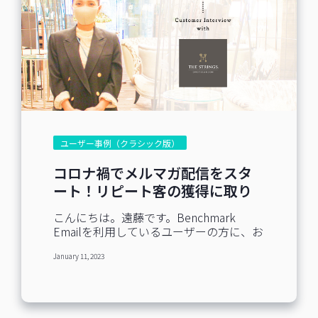
ユーザー事例（クラシック版）
コロナ禍でメルマガ配信をスタ
ート！リピート客の獲得に取り
組む「ザ ストリングス 表参道」
こんにちは。遠藤です。Benchmark
Emailを利用しているユーザーの方に、お
話を伺うインタビューシリーズ。今回お
January 11, 2023
話を伺ったのは、ザ ストリングス 表参道
（株式会社ベストホスピタリティーネッ
トワーク）の唐澤様です。 ザ ストリング
ス 表参道のWebサイトはこちら ザ スト
リングス 表参道のメール施策概要 メール