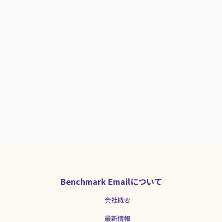
配信を行っているサービス： ザ ストリン
グス 表参道が運営するレストラン 対象：
ウエディング、レストランの利用者 主な
配信コンテンツと頻度： メール1：新商
品、季節のメニューのご案内（月2回）
メール2：5周年の案内や年末年始など、
イベントごとのメール（その都度） 担当
組織：...
Benchmark Emailについて
会社概要
最新情報