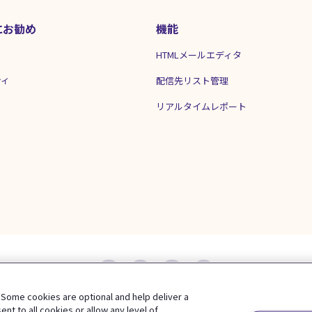
にお勧め
機能
HTMLメールエディタ
ティ
配信先リスト管理
リアルタイムレポート
 Some cookies are optional and help deliver a
契約条件
プライバシーポリシー
Cookie 設定
サイトマップ
使い方
t to all cookies or allow any level of