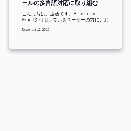
ールの多言語対応に取り組む
「農業情報設計社」
こんにちは。遠藤です。Benchmark
Emailを利用しているユーザーの方に、お
話を伺うインタビューシリーズ。今回お
November 11, 2022
話を伺ったのは、トラクターの運転をサ
ポートするAndroidアプリなどの
GPS/GNSSナビゲーション「AgriBus」
を提供している株式会社農業情報設計社
の瀬川様です。 農業情報設計社様のメー
ル施策概要 農業情報設計社のWebサイト
はこちら メール配信を行っているサービ
ス： ・トラクターの運転支援アプリ／デ
バイス 対象： AgriBusアプリの導入者
（日本・海外ユーザー） 主な配信コンテ
ンツと頻度： メール1：ステップメール
（アプリ導入直後、7日間で6通） メール
2：新商品やセール情報、セミナー告知
（年2〜3回） メール3：アンケートメー
ル（不定期） 担当組織： メールマガジン
の担当者：2人 トラクターの運転を支援
する「AgriBus」アプリ／デバイスを提
供している農業情報設計社 ━農業情報設