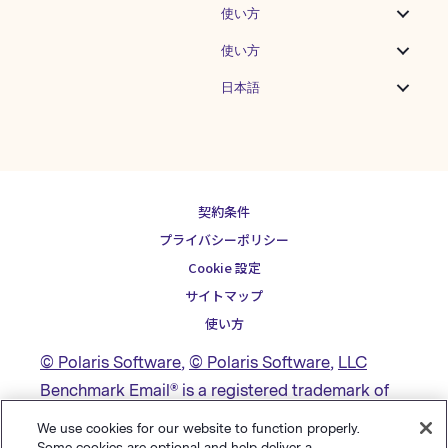
使い方
使い方
日本語
契約条件
プライバシーポリシー
Cookie 設定
サイトマップ
使い方
© Polaris Software
,
© Polaris Software
,
LLC
Benchmark Email® is a registered trademark of
Polaris Software, LLC
We use cookies for our website to function properly.
Some cookies are optional and help deliver a