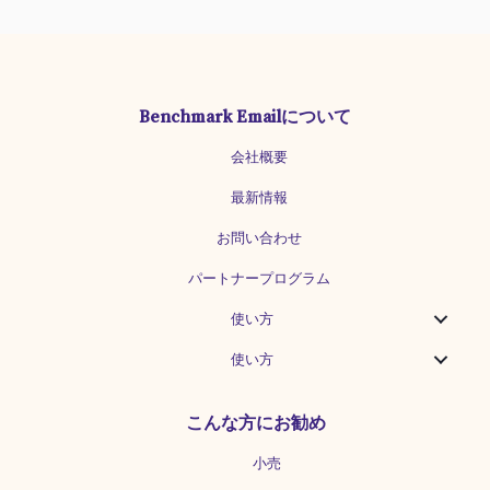
計社は、どのような事業をされています
か？ 弊社の代表が一念発起をして、農林
水産省の研究機関を辞めて、トラクター
の運転をサポートするシステムを開発
し、今に至ります。現在はAgriBusシリ
Benchmark Emailについて
ーズとして、Androidアプリやトラック
の運転を支援するデバイス（トラクター
会社概要
を真っ直ぐ走らせたり、農薬散布や田ん
ぼの代掻き作業など「どこまでやったか
最新情報
を見える化」する）などを提供していま
す。 弊社のAndroidアプリは無料で利用
お問い合わせ
できるので、導入コストがかかりませ
パートナープログラム
ん。他社のロボットトラクターや、トラ
クターに後付するシステムは、導入する
使い方
のに数百万円〜数千万円のコストが掛か
ります。弊社の場合はアプリを無料でダ
使い方
ウンロードして、実際に試して良ければ
各デバイスなどを買い足していくように
なっています。 ━メールの目的は？ 弊社
こんな方にお勧め
では、システムメール（パスワード変更
のためのメールなど）とプロモーション
小売
目的のメールを配信しています。...