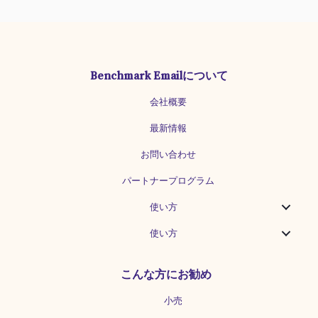
せ」のほか「メディアで紹介された本」
「ランキング」「シリーズ紹介」といっ
たセクションもご用意していますので、
お好みのものを残してご利用ください。
書籍の数は、コピーボタンで簡単に増や
Benchmark Emailについて
すことができます。 このテンプレートに
は「メディアで紹介された本」など、書
会社概要
籍を楽しく紹介するためのアイデアも掲
載していますので、メルマガ作りのヒン
最新情報
トにしてください。不要なセクションは
ごみ箱ボタンで削除できます。 簡単にオ
お問い合わせ
リジナルメルマガを作ることができます
パートナープログラム
ので、ぜひご活用ください。 出版・書店
2（複数書籍・説明文なし） 書影・書籍
使い方
名・価格を並べて紹介するテンプレート
です。たくさんの書籍を紹介したいとき
使い方
に向いています。 「出版・書店1」のテ
ンプレートと同様に、コピー/削除ボタン
で書籍の数を調整することができます。...
こんな方にお勧め
小売