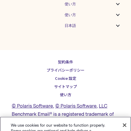
使い方
使い方
日本語
契約条件
プライバシーポリシー
Cookie 設定
サイトマップ
使い方
© Polaris Software
,
© Polaris Software
,
LLC
Benchmark Email® is a registered trademark of
Polaris Software, LLC
We use cookies for our website to function properly.
Some cookies are optional and help deliver a