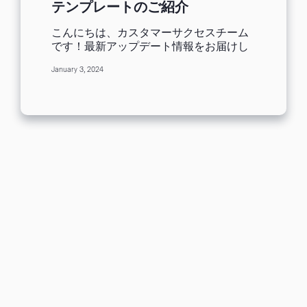
テンプレートのご紹介
こんにちは、カスタマーサクセスチーム
です！最新アップデート情報をお届けし
ます。 今回は、書店・出版社で使える、
January 3, 2024
Benchmark Emailの日本語メルマガテン
プレートのご紹介です。 書店・出版社向
けメルマガテンプレートとは？ 書籍紹介
のメルマガを配信するのにお使いいただ
ける便利なテンプレートです。 今回は、
以下の3種類のテンプレートが追加されま
した。 出版・書店1（複数の書籍を掲
載、書籍の説明文つき） 出版・書店
2（複数の書籍を掲載、書籍の説明文な
し） 出版・書店3（一冊の書籍を掲載、
書籍の説明文つき） 掲載されている書籍
の冊数と、説明文のあり/なしで3パター
ンをご用意しております。 それでは、各
テンプレートの魅力と、おすすめの使い
方をご紹介します！ 出版・書店1（複数
書籍・説明文つき） 複数の書籍を、説明
文を交えながら紹介していくメルマガテ
ンプレートです。 「新刊情報のお知ら