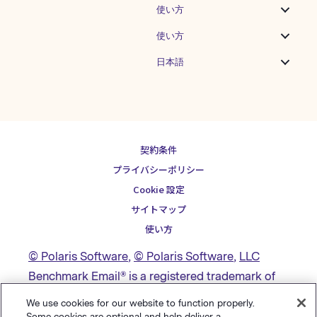
使い方
使い方
日本語
契約条件
プライバシーポリシー
Cookie 設定
サイトマップ
使い方
© Polaris Software
,
© Polaris Software
,
LLC
Benchmark Email® is a registered trademark of
Polaris Software, LLC
We use cookies for our website to function properly.
Some cookies are optional and help deliver a