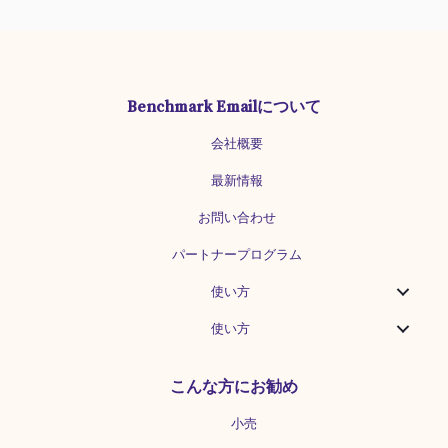
った次第です。 投稿している内容などを
ご紹介させていただきますので、どんな
ものか、ぜひ覗いてみてください。 なぜ
Benchmark EmailはSNSをやっているの
か？ メールとSNSの親和性の高さ SNSと
Benchmark Emailについて
メールはいずれも、顧客や見込み客との
関係を深めるために有効なチャネルで
会社概要
す。Webサイト・ブログ・YouTube動画
等のコンテンツを、メルマガとSNSの両
最新情報
方で発信することで、より多くの人に届
けることができます。 当社が実施した調
お問い合わせ
査により、メールとSNSは親和性が高い
パートナープログラム
ことがわかりました。 約7割の方が「メ
ルマガをきっかけにSNSアカウントを見
使い方
に行くことがある」と回答し、約6割の方
が「SNSアカウントをきっかけにメルマ
使い方
ガを購読したことがある」と回答してい
ます。 [caption
id=\"attachment_34608\"
こんな方にお勧め
align=\"alignnone\" width=\"500\"]
Benchmark Email「メールマガジン購読
小売
状況調査 2021年度版」より[/caption]