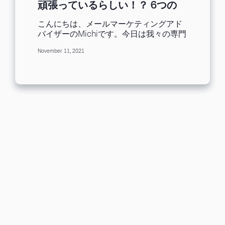
頑張っているらしい！？ 6つの
SNSアカウントをご紹介
こんにちは、メールマーケティングアド
バイザーのMichiです。今日は我々の専門
ではないSNSの話をさせていただきま
November 11, 2021
す。 メールマーケターの皆様の多くは
SNSの運用も兼務されていたり、今後の
チャレンジ施策として気になっている方
もいらっしゃると思います。当社の調査
でも、ユーザー様の約半数が何らかの
SNSアカウントの運営に携わっていらっ
しゃいました。 そこで本日は我々
Benchmark EmailがどのようにSNSに取
り組んでいるのか、「BtoB系SaaS企業
のリアルなSNS運用事例」としてご紹介
したいと思います！ 実はTwitterと
Facebookのアカウントは2010年から開
設していたのですが成果が実感できず悩
んでいました。ここ数年は投稿を頑張っ
ており、だんだん成績が伸びています。
やっと軌道に乗ってきたくらいのアカウ
ントではありますが、ひょっとするとこ
れも皆様のお役に立つのではないかと思