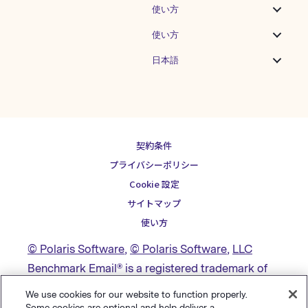
選び方 非常時に有効なSNS活用をするた
使い方
めには、投稿内容に合った適切なメディ
アを選択し正しい情報を流すことが求め
使い方
られています。 Facebook...
日本語
契約条件
プライバシーポリシー
Cookie 設定
サイトマップ
使い方
© Polaris Software
,
© Polaris Software
,
LLC
Benchmark Email® is a registered trademark of
Polaris Software, LLC
We use cookies for our website to function properly.
Some cookies are optional and help deliver a