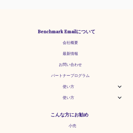
SCHOOL】も好評開催中です。 Youtube
の解説動画はこちら
[embed]https://www.youtube.com/wat
ch?v=FcgVcpBnZ7c[/embed] 非常時に
SNSを利用できることのポイントは？ 情
Benchmark Emailについて
報の発信・共有・拡散という主に３つの
機能に特化しているSNSは、非常時に顧
会社概要
客とのコミュニケーションを取る上で有
効に活用することができます。 情報の発
最新情報
信：一次情報として正確な情報をダイレ
クトに伝えられる 情報の共有：顧客と情
お問い合わせ
報を相互的に共有することができる 情報
パートナープログラム
の拡散：拡散性があり、多くの人に届け
られる 一方で、間違った情報や不謹慎な
使い方
情報を流すと、安易に炎上する可能性も
はらんでいます。自社の信頼度が下がる
使い方
ことはもちろん、非常時であるがゆえに
情報の受け取り手側が甚大な被害を被る
可能性も否めません。当然のことではあ
こんな方にお勧め
りますが、正確さに欠ける情報を流すこ
とや、担当者が独断で情報を流すことが
小売
ないよう、常時より一層注意を払う必要