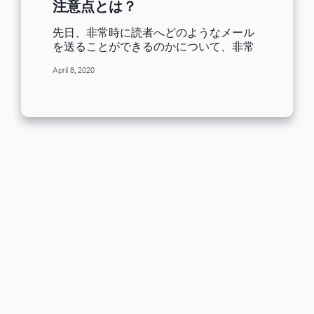
注意点とは？
先日、非常時に読者へどのようなメール
を送ることができるのかについて、非常
時にメールマーケティングで出来る6つの
April 8, 2020
対応例という記事を公開しました。メー
ルは読者へ情報を直接届けられる点で優
れているものの、情報を「拡散」するに
は不向きな面もあります。 一方、SNSに
は自社のリスト以外の人々へも情報を
「拡散」して届けることができるという
特徴があります。Benchmark Emailユー
ザーの約半数がSNSの運用も担当されて
いることもあり、今回は非常時のSNSで
のコミュニケーションについて、SNSマ
ーケターの育成や運用支援、コンサルテ
ィングを行う株式会社BESからコンテン
ツ提供を受けた記事をお届けします。 株
式会社BESについて 株式会社BESは代表
の田中千晶を中心に、数多くの企業様の
SNS運用のコンサルティング兼運用代行
を行っています。SNSの運用担当者を育
成する研修サービスの【SNS