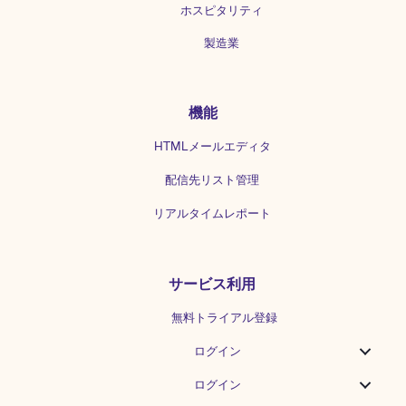
があります。 また、情報自体に誤りがな
ホスピタリティ
くても、投稿のタイミングが悪かった
製造業
り、世の中の流れにそぐわない内容を投
稿すると、「不謹慎だ」という批判が来
る可能性もあります。例えば、自粛ムー
ドが広がる中で、外出を促すことや贅沢
機能
な生活の様子を投稿することは、反感を
買うでしょう。 実際、2018年の西日本
HTMLメールエディタ
豪雨で甚大な被害が出ている最中、有名
モデルがInstagramに「梅雨も明けた？
配信先リスト管理
ので夏の必需品〜！」と自身がイメージ
キャラクターを務める日焼け止めのPRを
リアルタイムレポート
投稿して「不謹慎」の声が殺到しまし
た。 だからと言って、投稿を突然パッタ
リやめてしまったり、過剰に自粛を促す
ような投稿をすればいいということでは
サービス利用
ありません。「自粛のしすぎ」「正しい
情報が欲しい」「こんな時こそ明るい話
無料トライアル登録
題を」などの声が上がることも決して珍
ログイン
しくなく、非常時こそ適切なSNS運用を
行うことで、顧客との信頼関係の強化へ
ログイン
とつながります。 発信に選ぶメディアの