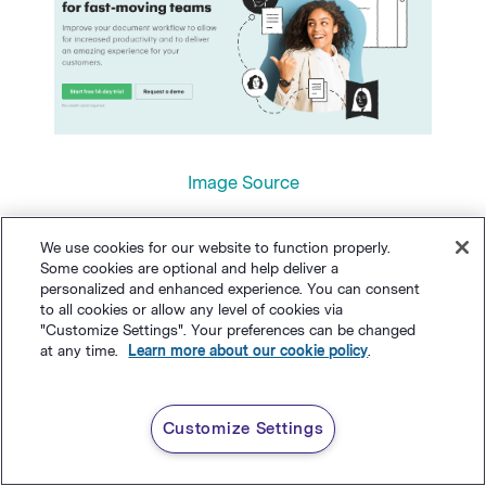
Image Source
Cualquiera que inicie sesión en una prueba
We use cookies for our website to function properly.
Some cookies are optional and help deliver a
gratuita, también entrará en el funnel de
personalized and enhanced experience. You can consent
marketing, esto quiere decir que podrás
to all cookies or allow any level of cookies via
"Customize Settings". Your preferences can be changed
seguir alimentando a esos leads hasta
at any time.
Learn more about our cookie policy
.
convertirlos en clientes.
Customize Settings
Claro que las pruebas gratis no funcionan para
todos, y esa es la parte buena de