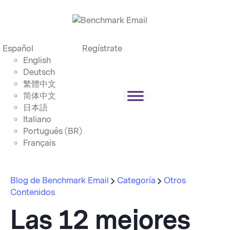
Español
Regístrate
English
Deutsch
繁體中文
简体中文
日本語
Italiano
Português (BR)
Français
Blog de Benchmark Email
Categoría
Otros
Contenidos
Las 12 mejores