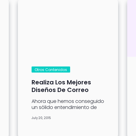
Otros Contenidos
Realiza Los Mejores
Diseños De Correo
Electrónico Para
Ahora que hemos conseguido
Pequeñas, Medianas y
un sólido entendimiento de
Grandes Empresas
los fundamentos de lo que tus
July 20, 2015
campañas de e-mail deben
ser con...