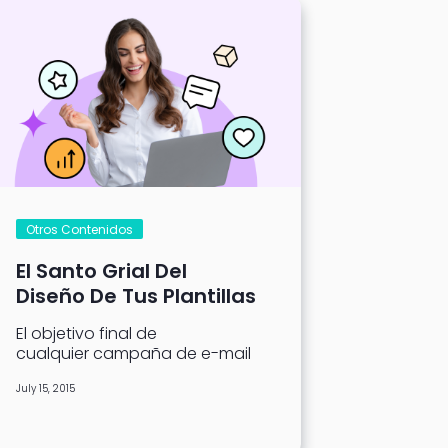
Otros Contenidos
El Santo Grial Del
Diseño De Tus Plantillas
De Correo Electrónico
El objetivo final de
Para Obtener
cualquier campaña de e-mail
Conversiones
marketing es impulsar la
July 15, 2015
conversión, por lo que tus
plantillas de correo
electrónico son...