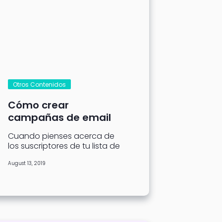
Otros Contenidos
Cómo crear
campañas de email
marketing para
Cuando pienses acerca de
nuevos suscriptores
los suscriptores de tu lista de
correo, hay dos listas de
August 13, 2019
personas que debes tener
en...