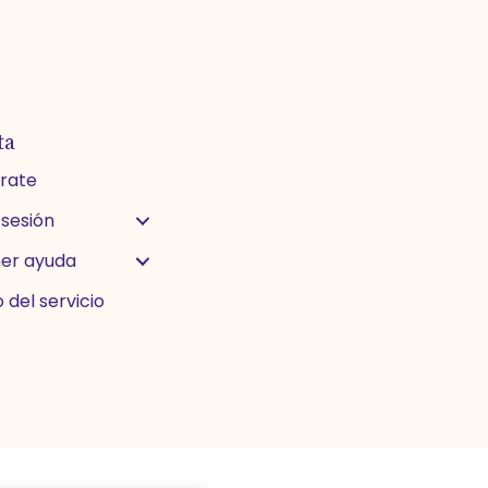
ta
trate
 sesión
er ayuda
 del servicio