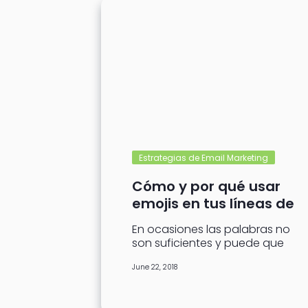
Estrategias de Email Marketing
Cómo y por qué usar
emojis en tus líneas de
asunto
En ocasiones las palabras no
son suficientes y puede que
sea difícil expresar ciertos
June 22, 2018
sentimientos. Desde mi
perspectiva, resulta aún...