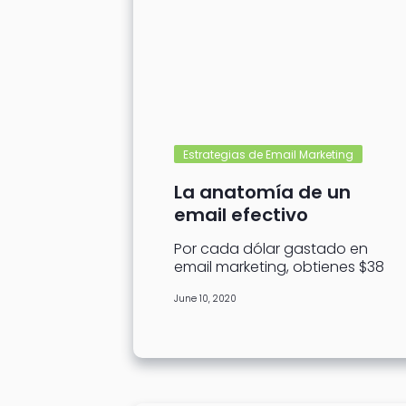
Estrategias de Email Marketing
La anatomía de un
email efectivo
Por cada dólar gastado en
email marketing, obtienes $38
a cambio. Es muy buen ROI
June 10, 2020
para una estrategia, sin
embargo,...