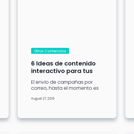
Otros Contenidos
6 Ideas de contenido
interactivo para tus
campañas (Parte ll)
El envío de campañas por
correo, hasta el momento es
una de las grandes
August 27, 2019
herramientas que cumple
múltiples objetivos. Es...