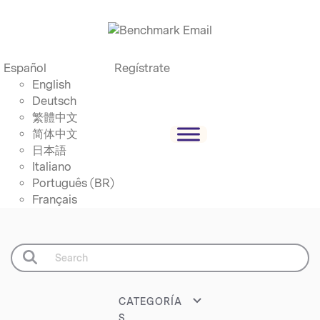
Español
Regístrate
English
Deutsch
繁體中文
简体中文
日本語
Italiano
Português (BR)
Français
CATEGORÍA
S