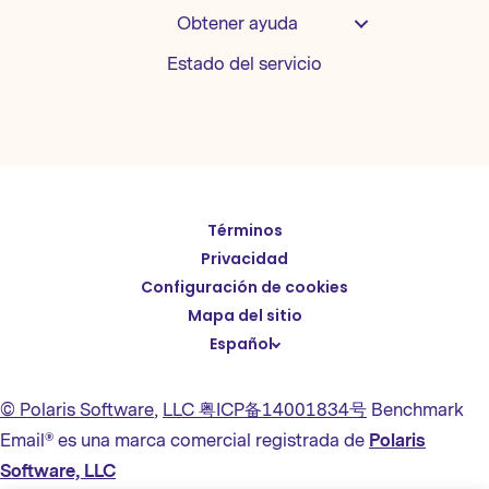
Obtener ayuda
Estado del servicio
Términos
English
Privacidad
Deutsch
Configuración de cookies
繁體中文
Mapa del sitio
Español
简体中文
日本語
© Polaris Software
,
LLC 粤ICP备14001834号
Benchmark
Italiano
Email® es una marca comercial registrada de
Polaris
Português (BR)
Software, LLC