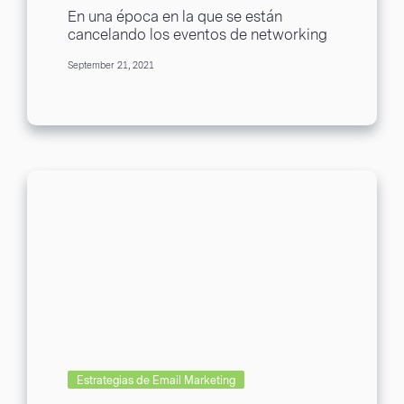
En una época en la que se están
cancelando los eventos de networking
presenciales, los profesionales de
September 21, 2021
marketing y ventas...
Estrategias de Email Marketing