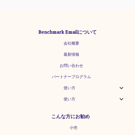
Workflows）によると、メールマーケタ
ーのうち71%が年間または少なくとも繁
忙期のコンテンツカレンダーを用意して
いるそうです。そこで、今回はメルマガ
コンテンツの企画からコンテンツカレン
Benchmark Emailについて
ダーの作成までの方法を順を追ってご案
内します。 顧客に役立ちそうなテーマ候
会社概要
補を集めよう まずはこちらの表を使っ
て、コンテンツ企画を作っていきましょ
最新情報
う。 コンテンツの企画をする際には、ま
ずメルマガの読者像を確認しながら、読
お問い合わせ
者に望まれている情報を集めます。顧客
パートナープログラム
へのヒアリングだけでなく、営業部門や
CS部門など顧客について詳しい社内の人
使い方
たちからヒントを集めるという方法もあ
ります。...
使い方
こんな方にお勧め
小売