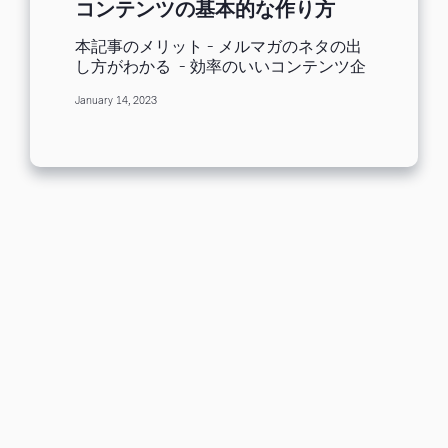
コンテンツの基本的な作り方
本記事のメリット - メルマガのネタの出
し方がわかる - 効率のいいコンテンツ企
画ができる - 新年度のコンテンツカレン
January 14, 2023
ダーが作れる 保存版の内容ですので、ぜ
ひブックマークしてメルマガ会議で活用
いただけるとうれしいです。
_____________________________
_____________________________
___________ こんにちは！Benchmark
Emailでメールマーケティングアドバイザ
ーをしている山本です。ユーザー100社
の導入相談会を行ってきた経験から、特
に多かったご質問について、私がいつも
お答えしていたことをブログでご紹介し
ています。 今回は「これからメールマガ
ジンを始めるけれど、何を配信したらい
いのかわからない」「毎回ネタを考える
のが大変だ」という方に向けて、メルマ
ガコンテンツを企画する基本的な方法を
ご紹介します！ ちなみに米国の調査
（Litmus：2020 State of Email