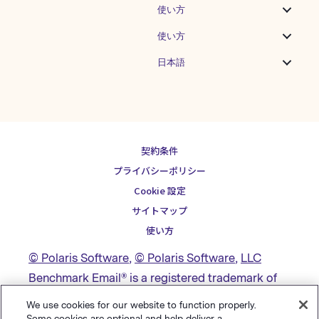
使い方
使い方
日本語
契約条件
プライバシーポリシー
Cookie 設定
サイトマップ
使い方
© Polaris Software
,
© Polaris Software
,
LLC
Benchmark Email® is a registered trademark of
Polaris Software, LLC
We use cookies for our website to function properly.
Some cookies are optional and help deliver a