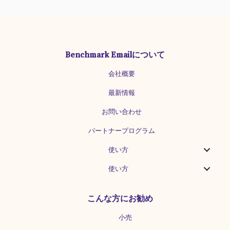
があります。その下にある「席を予約す
る」「料理を注文」といったボタンがア
クションボタンです。 そのボタンを押す
と、Instagramと提携しているサイトに
移行し、予約や料理を注文することがで
Benchmark Emailについて
きます。 レストラン予約「席を予約す
る」 現在では、ぐるなびやTableCheck
会社概要
などのレストラン予約システムが
Instagramと連携しています。提携して
最新情報
いるサイトは国やエリアにより異なりま
す。（2021年10月現在) 「席を予約す
お問い合わせ
る」をタップすると外部サイトへ直接遷
パートナープログラム
移し、離脱がなく予約することが可能で
す。 テイクアウト・出前の注文「料理
使い方
を注文」 2020年4月から「料理を注文」
機能が導入されました。これは新型コロ
使い方
ナウイルスの影響を受けている中小企業
の支援としてアメリカ、カナダで先行導
入されていたものです。 こちらも「料理
こんな方にお勧め
を注文」をタップすると提携されている
デリバリーサイトへ飛び、注文すること
小売
が可能です。現在は、Uber Eats、出前