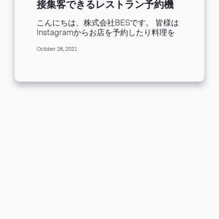
接集客できるレストラン予約機
能、料理注文機能とは？
こんにちは、株式会社BESです。 皆様は
Instagramからお店を予約したり料理を
注文したことはありますか？最近は、
October 28, 2021
Instagramに美味しそうな料理、スイー
ツなどたくさん目にします。ハッシュタ
グなどから自分のお好みのものまで探せ
てとても便利ですね。 今回ご紹介するの
は、Instagramの「予約・注文機能」で
す。ユーザーはInstagramで画像検索を
し、Instagramから予約や注文を取るこ
とが可能となっています。 今回はそんな
「予約・注文機能」の概要、設定方法、
メリットの3つにフォーカスしてお話しま
す。 SNSの運用担当者を育成する研修サ
ービスの【SNS SCHOOL】を提供して
いる、株式会社BESから、企業の認知拡
大に役立つ活用方法と、新しい可能性に
ついてご紹介します。 Instagramにある
「予約・注文機能」のアクションボタン
とは？ Instagramのプロフィールにアク
セスした際に「フォローする」のボタン