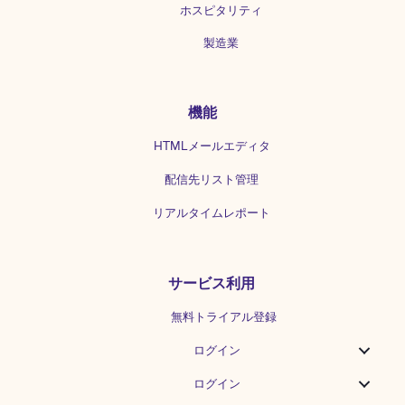
館、menuといった企業がInstagramと連
ホスピタリティ
携しています。（2021年10月現在）
製造業
「予約・注文機能」の設定方法 （1）ビ
ジネスプロフィールの下段右端にある人
マークにタップして、アカウントページ
に移動する。 （2）上部にある「プロフ
機能
ィールを編集」をタップする。...
HTMLメールエディタ
配信先リスト管理
リアルタイムレポート
サービス利用
無料トライアル登録
ログイン
ログイン