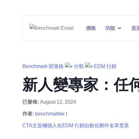
價格
功能
資
Benchmark 部落格
分類
EDM 行銷
新人變專家：任何
已發佈:
August 12, 2024
作者:
benchmarktw
|
CTA
主旨欄
個人化
EDM 行銷
自動化
郵件名單
受眾