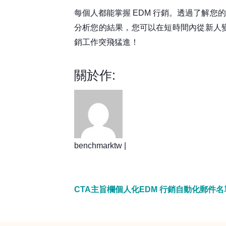
每個人都能掌握 EDM 行銷。透過了解您
分析您的結果，您可以在短時間內從新人
銷工作突飛猛進！
關於作:
benchmarktw |
CTA
主旨欄
個人化
EDM 行銷
自動化
郵件名