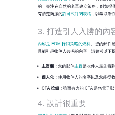
的，專注在自然的名單建立策略，例如提
有清楚簡潔的
許可式訂閱表格
，以獲取潛
3. 打造引人入勝的內
內容是 EDM 行銷策略的燃料
。您的郵件
且能引起收件人共鳴的內容，請參考以下
主旨欄：
您的郵件
主旨
是
收件人最先看
個人化：
使用收件人的名字以及您能從
CTA 按鈕：
強而有力的 CTA 是您電
4. 設計很重要