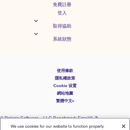
免費註冊
登入
取得協助
系統狀態
使用條款
English
隱私權政策
Español
Cookie 设置
Deutsch
網站地圖
繁體中文
简体中文
日本語
© Polaris Software
，
LLC
Benchmark Email® 為
Italiano
Polaris Software, LLC
的註冊商標
We use cookies for our website to function properly.