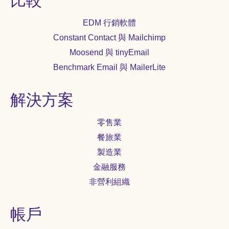
比較
省行銷成本 － 名單檢測後，通常原本聯絡
人數會縮減，這代表原先你可能需要花更
EDM 行銷軟體
多的預算進行行銷，現在不僅節省開支，
還能夠提升郵件發送績效。 名單匯入
Constant Contact 與 Mailchimp
Benchmark 後......
Moosend 與 tinyEmail
Benchmark Email 與 MailerLite
解決方案
零售業
餐旅業
製造業
金融服務
非營利組織
帳戶