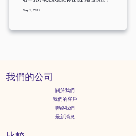
因此，每當客戶在使用我們的平台發送
May 2, 2017
前，我們都會再三叮嚀他們注意名單的品
質。為了提升你的發送績效並保護你的發
送評等，我們會替你把關並篩選名單，一
起來看看我們是如何進行名單檢測的。 名
單檢測的優點? 降低退件率 － 為了防堵垃
圾郵件業者，許多 ISP 與反垃圾郵件機構
緊密合作，針對退件、投訴、取消訂閱設
置嚴格的標準，除此之外，他們會嚴密監
控寄件者的發送紀錄，若是寄件者發送無
效信箱遭致退件，都有可能影響這位寄件
者往後的發送紀錄與評等，換言之，發送
我們的公司
紀錄愈差，發送評等愈低，到達率也會連
帶受到影響，嚴重的話信箱甚至會被關
關於我們
閉。 提升發送評等 － 將發送評等比喻為
信用評等應該能幫助你了解。郵件發送效
我們的客戶
果若不理想，ISP 可能會對你留下不好的
聯絡我們
評等紀錄。一旦留下不好的紀錄，後續要
「洗白」就更加困難了。 提升報告準確度
最新消息
－ 名單品質檢測會移除所有無效信箱，這
代表你發送郵件的對象均為有效信箱，分
析報告更為準確，行銷效果更加顯著。 節