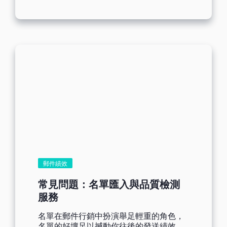
算。如果您發送 1,000 封郵件，其中 100
高興與 EDM 行銷領域同行正面迎擊這項
封無法投遞，您的退件率為 10%。 退件率
挑戰。Benchmark Email 身為行銷/軟體公
如何影響郵件到達率...
司，我們必須針對數位環境的變化有所因
應。這次也不例外，我們期待以嶄新方式
追蹤互動，充分應用每封您發給寶貴聯絡
人的資訊。...
郵件績效
常見問題：名單匯入與品質檢測
服務
名單在郵件行銷中扮演舉足輕重的角色，
名單的好壞足以撼動你往後的發送績效，