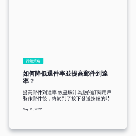
行銷策略
如何降低退件率並提高郵件到達
率？
提高郵件到達率 絞盡腦汁為您的訂閱用戶
製作郵件後，終於到了按下發送按鈕的時
候。但發送後，大部分訂閱用戶沒有收到
May 11, 2022
信。您可以想像這有多麼恐怖嗎？ 提到
EDM 行銷，退件並不是什麼新鮮事。無論
您的訂閱用戶不再能夠存取他們的郵件，
或是郵件伺服器正在建立中，退件都會發
生。 您的郵件退件率越高，它就越有可能