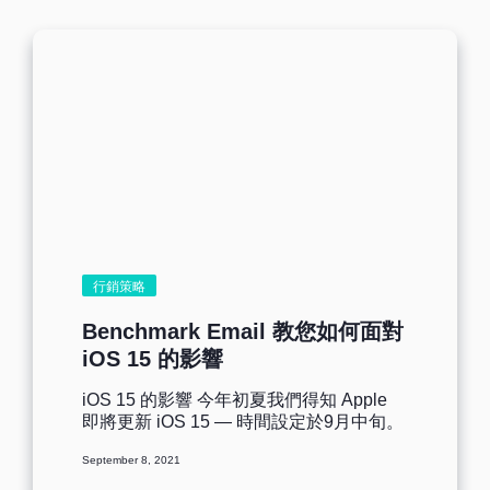
損害您的郵件到達率。根據研究調查，退
件率公認可接受的基準為百分之二。意味
您每發送 100 封郵件，兩封退回給您是正
常的情況。同時，如果您看到退件率超過
百分之五，這時候您該採取行動，把數字
降到更健康的範圍。 幸運的是，降低退件
率不一定會令人頭痛。讓我們深入了解退
件率的所有面向，包括一些強而有力的方
法，確保您的郵件順利進到訂閱用戶的收
件匣。 什麼是退件率 退件率指的是您發送
的郵件中，未能到達收件人的收件匣，甚
至是垃圾郵件的百分比。他們被視為無法
投遞的郵件，直接退回給您。 它可能只是
行銷策略
「軟」退件，意味郵件可能因為暫時性問
題無法送達，像是收件匣太滿或郵件檔案
Benchmark Email 教您如何面對
過大。這種情況下，您的服務器稍後會嘗
iOS 15 的影響
試（幾次），希望郵件能送達。 或者它可
能是「硬」退件，意味郵件域名不存在、
iOS 15 的影響 今年初夏我們得知 Apple
帳戶被關閉，或電子郵件位址拼錯，導致
即將更新 iOS 15 — 時間設定於9月中旬。
郵件永遠無法送達。硬退件是永久性的傳
隨著 Apple 推出新的用戶隱私保護措施，
送問題。 每一封退回的郵件都會對您的退
September 8, 2021
郵件服務供應商(例如 Benchmark Email)
件率產生影響，因為退件率以百分比計
只能取得 Apple 用戶的部份數據。我們很