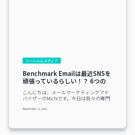
ソーシャルメディア
Benchmark Emailは最近SNSを
頑張っているらしい！？ 6つの
SNSアカウントをご紹介
こんにちは、メールマーケティングアド
バイザーのMichiです。今日は我々の専門
ではないSNSの話をさせていただきま
November 11, 2021
す。 メールマーケターの皆様の多くは
SNSの運用も兼務されていたり、今後の
チャレンジ施策として気になっている方
もいらっしゃると思います。当社の調査
でも、ユーザー様の約半数が何らかの