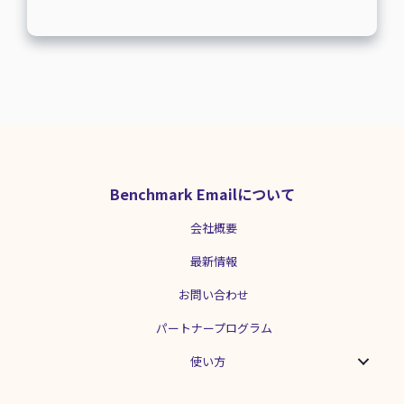
ります。 メール配信をするにあたって重
方で発信することで、より多くの人に届
要なことは、読者を定義づけることで
けることができます。 当社が実施した調
す。どんなターゲットに向けて配信をす
査により、メールとSNSは親和性が高い
るのか理解し、読者のニーズや弱点を掴
ことがわかりました。 約7割の方が「メ
むと商品のアピールポイントも押さえら
ルマガをきっかけにSNSアカウントを見
れます。読者を定義する上では、まず最
に行くことがある」と回答し、約6割の方
初に相手が企業なのか個人なのかを確認
が「SNSアカウントをきっかけにメルマ
しましょう。 それでは早速、BtoCと
ガを購読したことがある」と回答してい
BtoBメールの特徴を解説していきます。
ます。 [caption
BtoCメールの特徴とは BtoCメールで
id=\"attachment_34608\"
は、読者の購入意欲を高めるようなメー
align=\"alignnone\" width=\"500\"]
Benchmark Emailについて
ルを作成することを心がけましょう。 自
Benchmark Email「メールマガジン購読
分で登録しているブランドなどのメルマ
状況調査 2021年度版」より[/caption]
会社概要
ガを、いくつか思い返してみましょう。
[caption...
メールにはセール告知やクーポン情報な
最新情報
ど、プロモーションが含まれているので
はないかと思います。お気に入りのブラ
お問い合わせ
ンドやメーカーの商品のお得な情報は読
者にとって価値があるため、読まれやす
パートナープログラム
いのです。 クーポンなどのお得な情報と
同様に、画像や動画も、読者が好んで見
使い方
てくれる傾向にあります。また、ブラン
ドのイメージやWebサイトのトーンと合