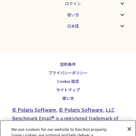
ることで、短期間の購入サイクルを生み
ログイン
出すことができます。 BtoCメールを配信
するのに最適なタイミングは、扱ってい
使い方
る商品・サービスや、各メルマガのゴー
ルを何に設定しているかによって変わっ
日本語
てきます。メルマガの効果もその時々で
変化があるものなので、Web上で公開さ
れているような平均コンバージョン率
も、鵜呑みにはせず参考にするくらいが
ちょうどいいかもしれません。配信の度
にタイミングをずらし、テストを続けて
契約条件
少しずつ質の良いメルマガにしていきま
プライバシーポリシー
しょう。 BtoBメールの特徴とは...
Cookie 設定
サイトマップ
使い方
© Polaris Software
,
© Polaris Software
,
LLC
Benchmark Email® is a registered trademark of
Polaris Software, LLC
We use cookies for our website to function properly.
Some cookies are optional and help deliver a