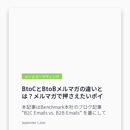
SNSアカウントの運営に携わっていらっ
しゃいました。 そこで本日は我々
Benchmark EmailがどのようにSNSに取
り組んでいるのか、「BtoB系SaaS企業の
リアルなSNS運用事例」としてご紹介し
たいと思います！ 実はTwitterと
Facebookのアカウントは2010年から開
設していたのですが成果が実感できず悩
んでいました。ここ数年は投稿を頑張っ
ており、だんだん成績が伸びています。
やっと軌道に乗ってきたくらいのアカウ
ントではありますが、ひょっとするとこ
れも皆様のお役に立つのではないかと思
メールマーケティング
った次第です。 投稿している内容などを
ご紹介させていただきますので、どんな
BtoCとBtoBメルマガの違いと
ものか、ぜひ覗いてみてください。 なぜ
は？メルマガで押さえたいポイ
Benchmark EmailはSNSをやっているの
ントを解説
か？ メールとSNSの親和性の高さ SNSと
本記事はBenchmark本社のブログ記事
メールはいずれも、顧客や見込み客との
“B2C Emails vs. B2B Emails” を基にして
関係を深めるために有効なチャネルで
います。 BtoCメールとBtoBメールで
す。Webサイト・ブログ・YouTube動画
September 7, 2020
は、読者の特徴もメール配信方法も異な
等のコンテンツを、メルマガとSNSの両