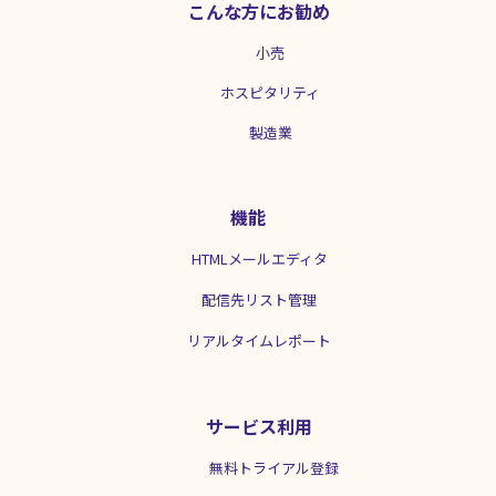
こんな方にお勧め
わせるのも大切ですが、ユーモアな一面
も少し入れてみると良いかもしれませ
小売
ん。個性があって面白いメールは読まれ
やすく、ファンもつきやすいです。 消費
ホスピタリティ
者が購入に至るまでのサイクルは？ BtoC
メールの場合、読者の感情が直接購入に
製造業
繋がることが多いため、購入までのサイ
クルはBtoBよりも短くなります。消費者
は「欲しい」と感じた時には先延ばしに
することなく購入する傾向にあります。
機能
そのため「欲しい」と感じたタイミング
でセール情報が送られてきた場合は、さ
HTMLメールエディタ
らに購入までのサイクルを早めることが
できます。 BtoCのメールを送るべきタイ
配信先リスト管理
ミングは？ BtoCメールにおいて、消費者
リアルタイムレポート
の購入頻度が高くなる週末や連休は、メ
ールマーケティングを積極的に活用でき
るチャンスです。消費者がセールや割引
情報をよく見るタイミングでもあるの
サービス利用
で、そういった読者の注目も上手く活か
すことができます。さらにメールの内容
無料トライアル登録
に「今だけのSALE」など緊急性を持たせ