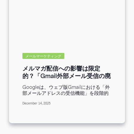
欠かせない業務のひとつです。しかし、
AIを上手に活用すれば、メールに割く時
間を大幅に短縮し、他の業務に充てる時
間が増えるはずです。 本記事では、最も
AI機能が充実しているGmailを中心に、
Outlook、Yahoo!メールに搭載されてい
るAI機能の概要や使い方をご紹介してい
きます。いずれも実務に活かせる機能ば
かりなので、ぜひご自身の業務スタイル
に合わせて試してみてください。 メール
メールマーケティング
に使われるAIの種類と役割 メールソフト
に搭載されているAIは、近年大きく進化
メルマガ配信への影響は限定
しています。特に注目すべきは、以下の2
的？「Gmail外部メール受信の廃
つのタイプのAIが活用されている点で
止」ポイントまとめ
す。 ・機械学習型AI スパム判定や自動分
Googleは、ウェブ版Gmailにおける「外
類、返信候補の表示など、過去のデータ
部メールアドレスの受信機能」を段階的
からパターンを学習して処理を最適化す
に廃止することを発表しました。 今回は
るAIです。 ・生成AI ChatGPTやGoogle
December 14, 2025
個人ユーザー向けの仕様変更であり、メ
Geminiのように、入力された情報から文
ールマーケティングへの影響は大きくな
章を生成することが可能です。メールの
いと考えられますが、想定される影響を
要約や返信文の自動生成など、より高度
把握しておくとより安心です。 そこで本
なアウトプットが可能です。 従来のAIは
記事では、今回の変更点の概要とGoogle
「整理・分類」といった業務補助が中心