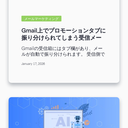
ントを、わかりやすく整理します。 1. 送
信者ガイドラインが制定されている理由
フィッシングやなりすましといった悪質
なメールの増加を背景に、Gmail・
メールマーケティング
Yahoo・Outlook・iCloud などの主要プ
ロバイダでは、迷惑メール対策を年々強
Gmail上でプロモーションタブに
化してきました。 その流れの中で、これ
振り分けられてしまう受信メー
まで設定しておくと望ましいとされてい
ルをメインタブに振り分ける方
た送信者認証（SPF / DKIM / DMARC）
Gmailの受信箱にはタブ欄があり、メー
法
や配信停止導線といったベストプラクテ
ルが自動で振り分けられます。 受信側で
ィスが、現在では 守らなければ届かない
は「重要なメールがプロモーションタブ
必須要件へと位置づけを変えつつありま
January 17, 2026
に入ってしまうのを変えたい」、送信側
す。 そのため、メール配信においては内
では「送信したメールをプロモーション
容以前に、送信者として信頼される状態
タブではなくメインタブに振り分けた
を整えることが、これまで以上に重要に
い」といったお悩みがあるのではないで
なっています。 2. ガイドラインの共通点
しょうか。 今回は、Gmailのタブについ
（Gmail / Yahoo...
ての解説と、受信側・送信側それぞれの
プロモーションタブへの対応方法につい
てご紹介します。 Gmailのタブ振り分け
は5種類ある まずはプロモーションタブ
を含め、それぞれのタブの特徴について
ご説明します。 -メイン 個人的なやり取