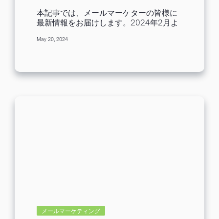
ル配信者が行うべき対応につい
書きなど各メールトレイが表示されてい
本記事では、メールマーケターの皆様に
て
ます。 その下には自分が作ったラベル一
最新情報をお届けします。2024年2月よ
覧が並びます。「ラベルを管理」「＋新
り施行される、GoogleとYahooにおける
しいラベルを作成」という機能もありま
May 20, 2024
新しい迷惑メール判定ポリシーは、迷惑
す。 Tips：Gmailのラベルとは Gmailの
メール判定を受けないために必ず確認し
「ラベル」はOutlookでいう「フォルダ
ておきましょう。 Googleと米Yahooの
分け」のようなものです。例えば、とあ
迷惑メール判定ポリシー 先日Googleと
る会社のドメインから送られてきたメー
米国Yahooが新しい迷惑メール判定ポリ
ルにはすべて「A社」というラベルを付
シーを発表し、メール配信者は自身のメ
けるよう設定します。自分が作成したラ
ルマガが迷惑メール判定を受けないよ
ベルは「トレイおよびラベル一覧」にリ
う、以下の条件を守るように伝えられま
ストアップされます。一覧で「A社」を
した。 GoogleとYahooから迷惑メール
クリックすれば、いつでもA社のメール
判定を受けないための3つのポイント 送
を呼び出すことができます。...
信元のドメイン認証設定を行う 購読停止
を簡単に行えるようにする 迷惑メール率
を0.1%未満にする -対象 GmailとYahoo!
メールアドレスへのメールの一斉配信者
-影響 条件を満たしていないメールは、
受信拒否や迷惑メールボックスへ分類さ
れる可能性が高くなる -開始時期 Gmail
では2024年2月から、Yahoo!メールでは
メールマーケティング
2024年3月までに適用が始まる 実は今回