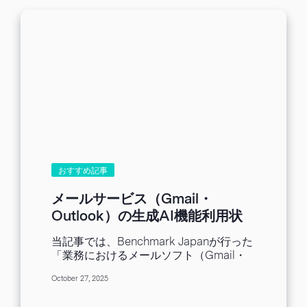
の狙い、そしてメール配信への影響を整
でしたが、生成AIの登場により、メール
理します。 変更点のまとめ 2026年1月に
の作成や意思決定の補助まで担うように
終了するのは、主に次の機能です。
なってきました。 GmailのAI機能 Gmail
Gmailウェブ版での他社メール（Yahoo
で使える従来のAI機能 Gmailは、長年に
メール、プロバイダメールなど）の取り
わたりAIを活用してメールの利便性を高
込み受信（POP） Gmailifyによる外部メ
めてきました。 最初に、GmailがGemini
ールをGmail上で一元管理する仕組み 参
搭載前より提供していた代表的なAI機能
考（Google公式）：Gmail の Gmailify
をご紹介します。...
と POP の今後の変更について 一つの受
信サービスで、複数のメールをまとめて
管理している方は一定数いると思いま
す。 今後は、Gmailの受信トレイでは、
外部メールを直接受信・管理することが
おすすめ記事
できなくなるということですね。 こうし
た機能を利用しているユーザーに対して
メールサービス（Gmail・
は、以下のような代替手段があります。
Outlook）の生成AI機能利用状
外部メール側での「Gmailへの自動転
況調査 2025年度版
送」 スマートフォンのGmailアプリでの
当記事では、Benchmark Japanが行った
IMAP接続 Googleの狙い Googleがこの
「業務におけるメールソフト（Gmail・
機能を廃止する主な理由は、「セキュリ
Outlook）の生成AI機能利用状況調査
ティ強化」にあるようです。...
October 27, 2025
2025年度版」の結果をダイジェストでお
届けします。 調査の目的・概要 当社では