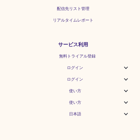
せん。 Gmailなどのクラウドメールを
配信先リスト管理
Webブラウザで読んでいる場合は、各サ
ービスの容量を確認しましょう。
リアルタイムレポート
Thunderbirdなどのデスクトップアプリ
にメールをダウンロードして読んでいる
場合は、ダウンロードしたメールをサー
バーに残すか削除するかの設定を確認
サービス利用
し、一定期間で削除されるように設定す
るのがおすすめです。 参考(外部サイ
無料トライアル登録
ト)：Googleストレージの動作について
4.メールサーバーのダウンやメンテナン
ログイン
ス メールアドレスを管理している業者の
ホームページなどで障害やメンテナンス
ログイン
の告知がないかを確認してみてくださ
い。...
使い方
使い方
日本語