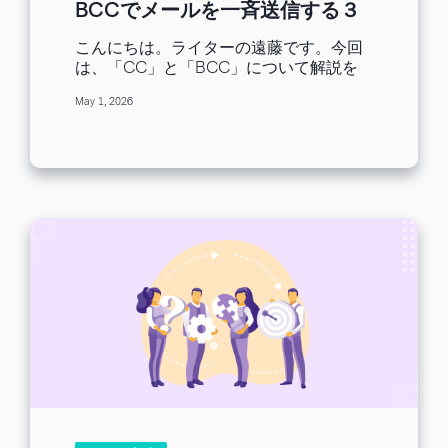
BCCでメールを一斉送信する３
つのリスク
こんにちは。ライターの遠藤です。今回
は、「CC」と「BCC」について解説を
します。昨今、特に若い世代では家族や
May 1, 2026
友人とはSNSやLINEなどでメッセージの
やり取りをする方が増えていることもあ
り、仕事でメールを使い始めたばかりの
方に意外とよく聞かれる基礎知識とし
て、メールのCC、BCCについて改めて
解説を行います。 この記事では、
「CC」と「BCC」とは何か、TO との違
い、正しい使い方とビジネスマナー、設
定方法、そして実際に起こりやすい誤送
信トラブルとその対処法まで、送信側・
受信側の両方の立場から網羅的に解説し
ます。 あわせて、BCC で一斉送信する
ときのリスクと、その安全な代替手段に
ついてもご紹介します。 CCとBCCとは
メールを送るときは、宛先（TO）にメー
ルアドレスを設定しますよね。 この宛先
の設定には、TO 以外に「CC」と
「BCC」という欄があり、それぞれにメ