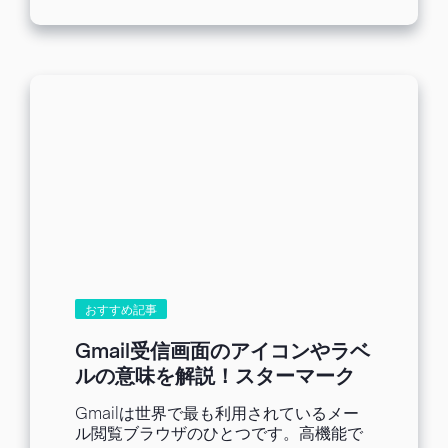
「メールマガジン購読状況調査 2023年
度版」「メルマガ配信業務における失敗
談調査 2023年度版」など、日本国内の
インターネットユーザーを対象に様々な
調査を行っています。今回は、Gmailと
Outlookに搭載された生成AI機能につい
て、認知度やユーザーの活用状況を明ら
かにするため、「業務におけるメールソ
フト（Gmail・Outlook）の生成AI機能利
用状況調査 2025年度版」を行いまし
た。 本調査では、GmailとOutlookのユ
ーザーを対象に、業務におけるメールサ
ービスの生成AI機能の利用経験や利用状
況、利用場面、活用によって感じたメリ
ットや課題を調べました。 ■調査概要 ・
調査方法 ：インターネット調査 ・調査
おすすめ記事
期間 ：2025年9月2日～9月11日 ・対
象者 ：会社員、公務員、自営業を含
Gmail受信画面のアイコンやラベ
めた経営者、20代〜60代（回答者の年齢
ルの意味を解説！スターマーク
分布は国勢調査の人口比率に対応） ・有
と重要マークの使い分けは？
効回答数：409（本調査） 【調査結果サ
Gmailは世界で最も利用されているメー
マリー】
メールサービスの生成AI機
ル閲覧ブラウザのひとつです。高機能で
能を使ったことがある人は37.6%、過半