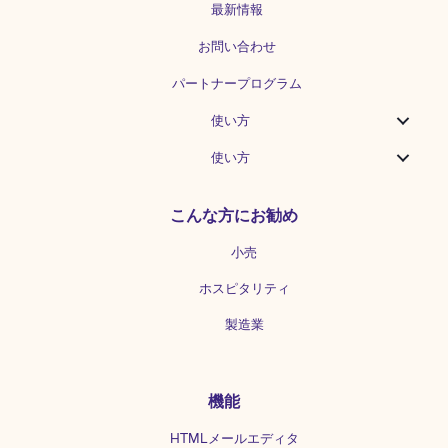
最新情報
で、順に見ていきましょう。 受信側の原
因 1.登録したメールアドレスが間違って
お問い合わせ
いる 送信側に伝えたメールアドレスが間
違っていると、先方から間違った宛名に
パートナープログラム
メールが送信されるので、自分のところ
にメールが届くことはありません。 2.セ
使い方
キュリティによるメールブロック メール
の受信サーバーで、セキュリティ対策と
使い方
して届いたメールを自動で受信しないよ
うに弾いたり、迷惑メールフォルダに振
こんな方にお勧め
り分けたりすることがあります。
GoogleやYahoo!、Outlookなどでは、独
小売
自の基準に基づいて、迷惑メールやスパ
ムメールなどの悪意あるメールをブロッ
ホスピタリティ
クするようにされているのです。近年
は、各社がセキュリティ対策を強化して
製造業
います。 これらのセキュリティ対策が、
意図せずにメールマガジンや大事なメー
ルを迷惑メールと判断して弾いてしまう
ことがあります。 3.サーバーの受信ボッ
機能
クスが満杯になっている メールサーバー
の保存容量を超えてしまうと受信できま
HTMLメールエディタ