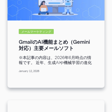
りなど重要なメールがここに振り分けら
れます。知り合いからのメールや、テキ
ストメール、他のカテゴリーに分類され
ないメールが表示される、その名の通り
メインとなる受信タブです。 -ソーシャ
ル X（旧Twitter）やInstagramなどの
SNS・メディア共有サイトからのメール
メールマーケティング
が表示されます。 -プロモーション セー
ルやクーポン情報など広告メールが表示
GmailのAI機能まとめ（Gemini
されます。メルマガの多くが振り分けら
対応）主要メールソフト
れるタブです。 -新着 利用中のクラウド
Outlook・Yahoo!メールも紹介
サービス（Slack等）の新着通知メールや
※本記事の内容は、2026年6月時点の情
【2026年版】
確認書・領収書、請求書メールなどが表
報です。 近年、生成AIや機械学習の進化
示されます。 -フォーラム オンライン グ
により、私たちの仕事や生活にAIが深く
ループ、ディスカッション フォーラム、
January 12, 2026
関わるようになりました。 メール業務も
メーリングリストからのメールが表示さ
例外ではなく、以前からスパムの自動分
れます。 受信したメールをプロモーショ
類や返信候補の表示など、AIを活用した
ンタブからメインタブに振り分ける方法
機能が導入されています。特に最近は、
プロモーションタブに入ってしまったメ
Google Geminiのような「生成
ールをメインタブに振り分けるには、3つ
AI（Generative AI）」の登場により、再
の方法があります。 1.ドラッグ＆ドロッ
び注目が集まっています。 ビジネスパー
プ方法...
ソンにとって、メールの処理は日常的に