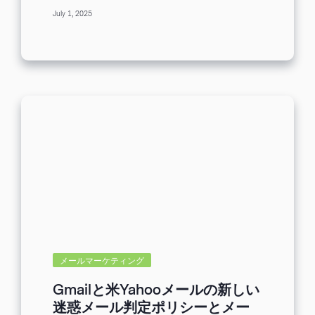
ある一方、アイコンや機能の意味がわか
数が未利用
生成AI機能を使わない理
July 1, 2025
らないこともありますよね。 この記事で
由1位は「使い方がよくわからないから」
は、Gmailの受信画面について、各種ボ
...
タンの意味や、ラベル・スターマーク・
重要マーク機能などの解説を行います。
こちらの記事は2025年7月にリライトを
行い、その時点の仕様についてGmailヘ
ルプに基づきご説明しています。 メー
ル受信画面のアイコンやマークの意味 メ
ール一覧ページについて、７つのグルー
プに分けて説明します。 ①トレイおよび
ラベル一覧 ②検索窓 ③左上のアイコン
④各メールの左側にあるアイコン（重要
マークとスターマーク） ⑤各メールにマ
ウスポインタを当てると右側に現れるア
イコン ⑥受信ボックスのタブ ⑦送信元・
件名・本文プレビュー・受信時間 本記事
では2024年5月以前の古いデザインのス
クリーンショットを用いてメール受信画
メールマーケティング
面の使い方を説明している部分がありま
すが、操作上の違いはありません。 ①
Gmailと米Yahooメールの新しい
トレイおよびラベル一覧 ①の部分には、
迷惑メール判定ポリシーとメー
受信トレイ、スター付き、送信済み、下