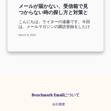
制定された条件はいずれも、一般的なメ
メールが届かない、受信箱で見
ールマーケティングベストプラクティス
つからない時の探し方と対策と
として長年推奨されてきたものです。全
は？
体的な到達率向上が期待できますので、
こんにちは。ライターの遠藤です。今回
ぜひこの機会にクリアしておくのが良い
は、メールマガジンの購読登録をしたけ
でしょう。3つのポイントを守るための運
ど届かない、取引先のメールが届かない
用方法を見ていきましょう！ （参考文
March 8, 2024
など「相手が送ったはずのメールが自分
章） New Gmail protections for a...
の手元に届かない」と困っている方に、
どうしてメールが届かないのか、メール
が届かないときにはどうしたらいいのか
をGmail、Yahoo!メール、Outlook、携
帯のキャリアメールについて解説しま
す。 ネットショップの注文確認メール
や、パスワードの再設定メールなどの大
事なメールが届かなくて困るときも、こ
の記事を参考にしてください。 また、
「メールを送信したが、相手に届かな
い」という送信側の方にも後半で対処方
Benchmark Emailについて
法を案内します。 メールが届かない9つ
の原因 まず、どうして受信ボックスにメ
会社概要
ールが届かないのでしょうか？ 受信側と
送信側にそれぞれ原因が考えられますの