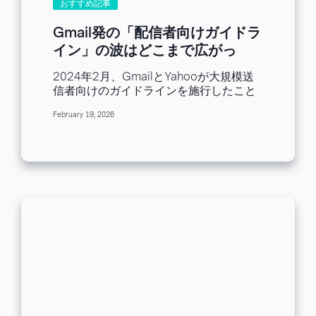
おすすめ記事
ールアドレスを追加して送ることが でき
ます。 送られるメールの本文は TO で送
Gmail発の「配信者向けガイドラ
る内容と同じですが、「用途」と「宛先
イン」の波はどこまで広がっ
情報の見え方」が異なります。 まずは、
た？Yahoo・Outlook・iCloud
3つの違いを早見表で確認しましょう。
2024年2月、GmailとYahooが大規模送
の最新状況をまとめて解説
TO（宛先） CC（カーボンコピー）
信者向けのガイドラインを施行したこと
BCC（ブラインドカーボンコピー） 主な
をきっかけに、メール配信におけるルー
役割 対応してほしいメインの相手 内容を
February 19, 2026
ルへの意識は、配信者の間で急速に高ま
共有・把握しておいてほしい相手...
りました。 これを機に、ドメイン認証や
配信停止対応といった基本要件の大切さ
を、あらためて認識したという方も多い
のではないでしょうか。 その後、
Microsoft（Outlook.com）も2025年に
同様の要件を明確化。さらに
Apple（iCloud Mail）も、実質的な必須
要件に近いガイドラインを提示しまし
た。現在では、こうしたガイドラインの
遵守は、業界全体の常識になりつつあり
ます。 本記事では、メールマーケターの
方に向けて、主要な4つのプロバイダの制
定状況と、共通して求められているポイ