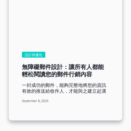
換。 [ez-toc] 1、首先要維持郵件開啟率
姓名、公司名稱等信息，讓用戶感到別有
如果一開始就讓人沒有想要打開您的電子
用心，有被認真對待的感覺，從而達到個
郵件的欲望，代表著收件者看不到郵件內
人化郵件的目的。例如，向【新訂閱的用
容，自然不會產生任何點擊，這種情況您
戶發送含有姓名的歡迎郵件】；向【老用
想再提升點擊率是不太可能的。您需要做
戶發送含有公司名稱的回購優惠郵件】。
的，是先維持在一個平均且良好的開啟
個人化郵件好幫手--Benchmark滿客郵件
率，有了開啟郵件的這一步驟，才是優化
在實施個人化行銷郵件時，您可以通過
點擊率的開始。 可以從郵件標題、發送時
Benchmark 滿客郵件來完成。
間、名單質量等方面進行改善開啟率，參
Benchmark 滿客郵件群發平台是一個非常
考文章：格局放大！全方位優化郵件提升
設計與優化
可靠的幫手，不僅擁有極高的送達率，還
開啟率 如果你已經有了一個良好的打開
提供多個操作簡單的行銷功能，幫助您輕
率，但點擊率低於預期理想，請從下面第
無障礙郵件設計：讓所有人都能
松建立和管理郵件行銷活動。接下來一起
二點開始記筆記哦！ 2、以排版突出CTA
輕松閱讀您的郵件行銷內容
了解如何通過Benchmark滿客郵件建立個
按鈕為核心 郵件排版是影響點擊率的主要
人化行銷郵件吧！ 步驟一：檢查預備發送
元素之一，雜亂無章的排版會使人分散註
一封成功的郵件，能夠完整地將您的資訊
的名單是否都有用戶姓名或公司名稱 步驟
意力，不知重點；據研究，以下幾個排版
有效的推送給收件人，才能與之建立起溝
二：復製[ contact_attribute:FieldName
類型是不會被點擊的： 要點擊的連結太
通的橋梁，而提及到郵件設計，想必會有
]語法放置到郵件主旨處即可 步驟三：在郵
多，收件者無法決定 郵件到處都是文字，
September 8, 2023
很多人因自己沒有專業水平而選擇退縮。
件內容中只需從工具欄選擇插入問候語即
收件者看著枯燥 段落和標題之間的間距不
其實不是的，您首先需要選擇一個合適的
可，如名單里沒有姓名時也可以使用您
足，不美觀 請檢討一下您的郵件是否有此
郵件群發平台，再從中了解設計原則並熟
好、親愛的等招呼詞來代替問候。 如果您
設計，請立即禁用！！否則可能會收到退
練使用工具，就能製作出一封高水準的郵
對語法還有其他疑問，可以移步至
訂的點擊操作哦。常用的郵件排版元素：
件啦！ [ez-toc] 今天Benchmark Email滿
Benchmark滿客郵件知識庫替您解答：
郵件排版有Z型、F型以及金字塔型 加入