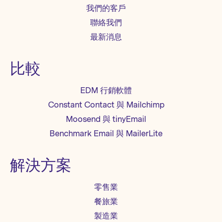
搬不就好了，難不成還有什麽隱藏技巧？
我們的客戶
郵件績效，讓您的行銷郵件成功吸引用
4、使用拖曳編輯器製作行銷郵件 隨著網
戶，從而獲得高活躍互動！ a、開啟率 郵
聯絡我們
絡技術發達，即使您是零基礎，您也能非
件開啟率是指用戶已接收並打開電子郵件
常輕松快速的製作一封精美的郵件。
最新消息
的百分比，它不是由發送郵件的數量決定
Benchmark Email提供多個行業的幾百塊
的，而是由打開郵件的數量決定的。因此
免費模板供您選擇使用，您只需直接套用
開啟率是郵件行銷最重要的衡量指標。 改
比較
模板，接著將文字圖片輕松替換即可完成
善開啟率小技巧 開啟率在很大程度上取決
編輯！...
於您是否與訂戶建立了足夠的信任和品牌
知名度，以及是否善用了主旨。當訂閱用
EDM 行銷軟體
戶感覺到您持續給他們傳遞有價值的內
Constant Contact 與 Mailchimp
容，信任就逐漸建立起來了。因此，發送
郵件時，瞭解並提供他們需要的內容是至
Moosend 與 tinyEmail
關重要的。撰寫郵件主旨時，儘量保持主
Benchmark Email 與 MailerLite
旨簡潔，確保能準確地傳達郵件內容。...
解決方案
零售業
餐旅業
製造業