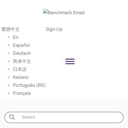
繁體中文
Sign Up
En
Español
Deutsch
简体中文
日本語
Italiano
Português (BR)
Français