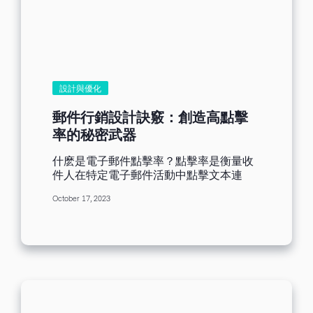
的方法。 方法一：根據<用戶屬性>進行個
人化行銷 您從各種渠道收集到的用戶，需
求自然也是各種不同，所以您需要對現有
的用戶進行分析，比如年齡、性別、職
業、地域、愛好等屬性進行名單分類，再
根據這些不同用戶群體發送更具針對性的
郵件內容。例如，羽絨服可以通過【地
設計與優化
域】屬性向身處冬季的用戶發送定製化的
產品或服務；而文具用品可以通過【年
郵件行銷設計訣竅：創造高點擊
齡】、【職業】屬性向學生或企業推送更
率的秘密武器
具性價比的產品。 方法二：根據<用戶行
為>進行個人化行銷 您還可以通過已購買
什麽是電子郵件點擊率？點擊率是衡量收
過您企業產品或服務的付費用戶，可以通
件人在特定電子郵件活動中點擊文本連
過點擊數、消費金額、購買次數等行為來
結、CTA按鈕或連結圖像的百分比，通過
分析這類用戶，向他們發送興趣相關或回
October 17, 2023
接收的點擊次數除以發送郵件數量計算得
購優惠的郵件內容。例如，向【經常瀏覽
出的數據。 據研究，郵件平均開啟率在
電器產品的用戶推送滿減優惠】的郵件；
10-40%，點擊率在10-25%，而想要進一
向【經常購買運動服飾的用戶推送最新款
步衡量您的電子郵件的有效性，這個數據
服飾買一送一】的郵件。 方法三：根據<
是您必須不斷跟蹤的指標，才能依據這個
郵件內容>進行個人化行銷 還有一種方法
指標數據對您後續的電子郵件采取其他行
是您可以在郵件標題和郵件內容插入姓
動。如果沒有利用好點擊率，那麽您的郵
名、公司名稱等個人化資料，當郵件發送
件點擊率則會越來越低，無法進行任何轉
出去後，每個用戶收到的都會顯示自己的