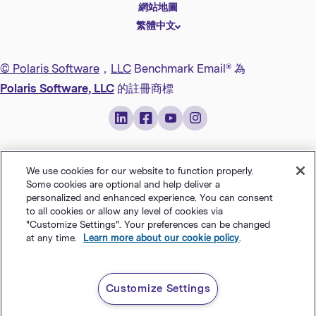
Deutsch
網站地圖
繁體中文
简体中文
日本語
© Polaris Software
，
LLC
Benchmark Email® 為
Italiano
Polaris Software, LLC
的註冊商標
Português (BR)
Français
We use cookies for our website to function properly.
Some cookies are optional and help deliver a
personalized and enhanced experience. You can consent
to all cookies or allow any level of cookies via
"Customize Settings". Your preferences can be changed
at any time.
Learn more about our cookie policy
.
Customize Settings