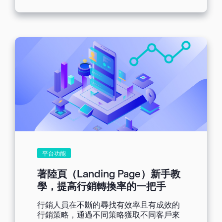
轉型，但這並不意味著實體通路將消失，
Part3：行動呼籲 閱讀文章前：顏色大小
畢竟只有實體店面能實際體驗產品或服
不明顯，容易被忽略 閱讀文章後：使用藍
務；可也不是代表線上購物隨著疫情趨緩
色#007BFF，按鈕寬度100px，高度
會式微，因為網路能善用獲取更多數據訊
40px 設計建議：想要完成轉化，CTA按
息又不受空間限制，做到在潛在客戶身邊
鈕是必不可少的。在設計CTA按鈕時，盡
如影隨形： 在實體通路體驗後，我們可能
量選擇更深色的顏色，以及長寬度要適
再到線上去做產品資訊的搜尋，不會馬上
配，適當的留白間隙更有利於閱讀者理解
做購買行動。但有一天，可能會因為你有
內容。 Part4：圖文比例 閱讀文章前：通
逛過這個品牌的官網，相關產品的促銷廣
篇文字或圖片，易進垃圾郵箱...
告投到你身上，然後突然就下單了。 更符
合實際情況的購物習慣趨勢是「快速地切
換在線上與線下購物的思維與模式」，因
此，我們可以利用不同渠道的優勢去做布
局，例如：用線下經營關係，用線上做精
準投放或大量觸及。實體通路與線上通路
將會以「分工合作」的模式同時存在，而
平台功能
非互搶生意。品牌對於整合實體通路和電
商平台的策略，將會漸漸變成從市場中脫
著陸頁（Landing Page）新手教
穎而出的關鍵。 [ez-toc] 什麼是全通路行
學，提高行銷轉換率的一把手
銷和OMO？ 全通路行銷強調消費者可以
透過多種渠道和方式與品牌互動，包括實
行銷人員在不斷的尋找有效率且有成效的
體店面、網路購物和社群媒體等，讓品牌
行銷策略，通過不同策略獲取不同客戶來
和消費者之間實現無縫的互動。而