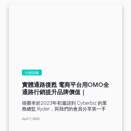
客將通過簡單的設計原則協助您完成郵件
https://kb.benchmarkemail.com/tw/ho
CTA 按鈕，引導用戶進行點擊動作 圖文占
設計，給您的郵件增加不一樣的色彩！在
w-to-add-personalized-data-to-
比6:4，GIF圖或視頻會比靜態圖更加吸睛
設計的過程中，要遵循顏色、大小、風
emails/ ...
CTA 按鈕在郵件布局中雖然看起來很小，
格、間距、個性化等這幾個重要要素，否
確是占據重中之重的地位。如果您希望第
則您的郵件將會被大打折扣，參考下圖：
一時間能為收件者提供明確的重點，不妨
接下來將案例以及選擇郵件行銷平台
考慮使用倒置金字塔來完成排版。倒置金
Benchmark Email，帶您分解郵件設計原
字塔排版的優勢呈現於整體縮小文字內
則，讓您在以後同樣也可以設計出來並擁
容，並引導收件者的視線集中至結尾的
有優秀的精美郵件！ Part1：文字大小 閱
CTA按鈕，從而完成點擊。...
讀文章前：標題正文字體大小一樣，沒有
重點 閱讀文章後：標題24px、副標題
18px、正文字體16px，更容易區分重點
設計建議：字體樣式的大小，才能更好的
行銷策略
區分強調郵件重點內容，從視覺上看，案
例體現出來的主、副標題加大加粗的文
實體通路復甦 電商平台用OMO全
字，是否能更加能吸引到您的眼球呢？
通路行銷提升品牌價值｜
Part2：顏色搭配 閱讀文章前：紅色文字
CYBERBIZ x 滿客郵件
搭配綠色背景，視覺疲勞 閱讀文章後：黑
很榮幸於2023年初邀請到 Cyberbiz 的業
色文字#000000搭配白色背景#FFFFFF，
務總監 Ryder，與我們的會員分享第一手
提升閱讀體驗 設計建議：不同的色調可以
的電商市場趨勢資訊與品牌經營的洞見。
給閱讀者帶來不同的視覺感受，可以沿用
April 7, 2023
自從Covid-19開始延燒後的三年間，消費
品牌顏色延伸顏色深淺，或是使用經典配
者的購物習慣轉變帶動了許多業務的數位
色黑白搭配，從而提升閱讀體驗。