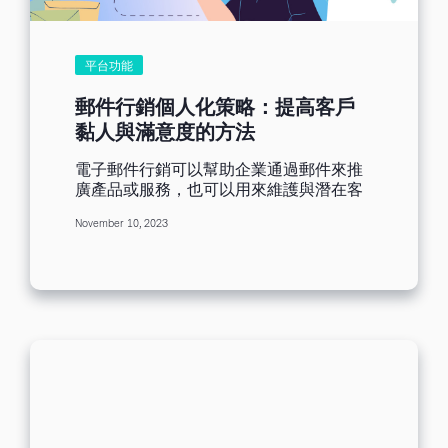
標。 Benchmark 滿客郵件平台功能： 多
引導收件者採取點擊行動，完成跳轉提高
款免費郵件範本 自動化行銷流程圖 獨立 IP
訂單轉化率。 品牌Logo：也請在郵件頁
發送通道 郵件即時分析報告 多款API免費
眉加入您的企業Logo，在郵件頁尾加入您
整合 訂閱表格開發新客 Benchmark滿客
平台功能
的企業聯絡資訊，給收件者留下一個好的
郵件部分功能文章展示： 郵件行銷設計神
品牌印象，也能體現出企業的專業性，從
器：專業模板助力提升效果 自動化流程：
郵件行銷個人化策略：提高客戶
而獲得好感度。 當完成郵件排版後建議先
再行銷，訂單複購不再是難事！ 如何建立
黏人與滿意度的方法
發一封測試信給自己，檢查一下所有圖片
並維護高品質的郵件行銷名單：忠實名單
以及CTA是否正常顯示跳轉，確保收件者
功能 二、借用工具突破設計瓶頸期...
電子郵件行銷可以幫助企業通過郵件來推
有觀感。 第三步:發送頻率與時間 郵件發
廣產品或服務，也可以用來維護與潛在客
送頻率和時間的選擇對於郵件行銷效果有
戶或已有顧客的關系，因此電子郵件行銷
著至關重要的影響。發送頻率過高可能會
November 10, 2023
被廣泛應用於網絡行銷領域。而在茫茫人
讓收件人感到厭煩導致取消訂閱；發送頻
海的收件箱裏，如何才能讓你的郵件脫穎
率過低則可能無法保持與收件者的互動和
而出，獲得高打開率和點擊率呢。 為了避
聯繫。不同的受眾群體在不同的時間段查
免郵件石沈大海，最佳方法之一是采用個
看郵件的可能性都不同。郵件最佳發送時
人化的電子郵件行銷。個人化郵件的關鍵
間建議：...
在於通過了解用戶的興趣喜好等行為，為
每個用戶量身定製發送相關郵件內容，這
種個人化行銷方式可以讓用戶更願意打開
郵件完成閱讀，並且有可能采取進一步的
行動點擊連結購買。下面將通過本篇文章
與您分享個人化行銷的3個提高客戶黏著度