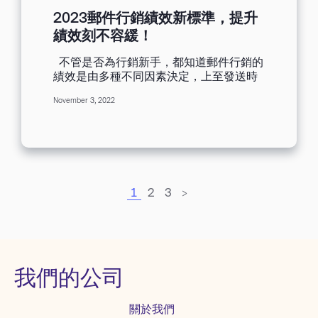
作!快速收集高品質客戶名單 2、使用再分
2023郵件行銷績效新標準，提升
類名單區分行銷對象 用戶的興趣非常廣泛
績效刻不容緩！
且不統一，那麽您在行銷前需要換位思
考，站在用戶的角度來思考其需求，拒絕
不管是否為行銷新手，都知道郵件行銷的
強硬推銷，而使用再分類名單的好處是可
績效是由多種不同因素決定，上至發送時
以針對用戶不同行為愛好進行分類名單，
間，下至郵件內容，以為做足功夫去修
從而對特定名單發送特定郵件，讓您能發
November 3, 2022
改，就能讓您的行銷郵件績效達到您的預
送更精準的內容給到目標客戶！ 了解分類
期。所謂的預期績效，應該以什麼標準去
名單三個建立條件，請參考文章：三個條
衡量呢？ [ez-toc] 以行業和地區劃分郵件
件助您完成名單分類，不再怕郵件發錯收
行銷標準 Benchmark Email為此收集了約
件人！ 3、利用名單管理六大技巧提績效
10000名用戶，分別來自不同的15個行業
行銷路上沒有百分百的質量名單，也沒有
和21個不同地區的用戶數據，按照行業以
百分百的開啟績效。您需要做的就是不斷
及地區做了一份報告表，雖然每個企業的
1
2
3
>
的進行更新維護名單，及時判斷用戶的互
郵件行銷策略都不相同，但Benchmark
動率，不活躍的用戶請不要吝嗇不舍得刪
Email所提供的數據可以幫助您瞭解，您需
除，而高活躍的用戶請額外製定專屬計劃
要做什麼以及如何去達成目標。 截至
培養成忠實客戶。 了解名單管理六大技
2022 年 1 月，Benchmark Email統計用
巧，請參考文章：名單管理技巧不私藏，
戶的數據結果如下： 郵件行銷績效評估標
六大方法助提升績效 技巧二：行銷郵件從
我們的公司
準 如上圖所示，每一個郵件行銷指標都代
何著手設計？ 不管新手還是老人，如果您
表著不同的郵件績效，接下來我將通過
沒有設計基礎，但卻需要您設計行銷郵件
Benchmark Email用戶的指標績效平均率
關於我們
時，很多時候第一想法就是，我上網去照
以及每項指標的優化技巧，來協助您改善