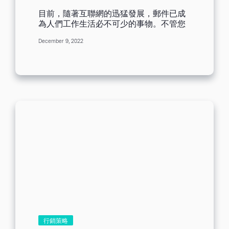
冊會員。因此在設計時盡量避免放入太多
目前，隨著互聯網的迅猛發展，郵件已成
目標鏈接、CTA按鈕等元素，避免訪客的
為人們工作生活必不可少的事物。不管您
目光被其他元素吸引而分心。 1、報名參
喜歡與否，我們生活在一個人們都喜歡的
加活動 如果您的企業會定期舉辦活動，像
December 9, 2022
電子郵件時代，因為它最快捷、方便、最
是網絡研討會、線下聚會、行銷活動等需
有效。 作為企業，我們可以利用行銷郵件
要邀請客戶來參加。像Activecampaign設
活動來吸引大量用戶，但不能盲目的去做
計了一個讓訪客可以根據實際城市選擇報
郵件行銷，這樣會讓您的行銷成果跌得頭
名參加線下學習的活動，從而維護好與客
破血流。Benchmark Email將通過多年的
戶之間的關系。 2、促銷活動購買 您也可
行銷經驗，通過15篇文章給大家分享一些
以通過價格誘因舉辦促銷活動，吸引訪客
您不知道的郵件行銷技巧，讓您在2023新
前來點擊購買。像飛書則是推出了免費開
一年突破行銷瓶頸期！ [ez-toc] 技巧一：
放賬號使用等促銷產品，從而獲取新客流
名單該何處來何處去？ 許多新手剛接觸郵
量。 3、免費註冊會員 您也可以通過短而
件行銷時，第一反應肯定是：我該去哪裏
精的文案內容向訪客傳遞精準產品特點，
搜集？或是公司留下的客戶名單都是有效
透過主要的賣點抓住訪客。比如TalkLine
的嗎？我該如何分門別類進行管理？ 1、
則是通過該方式引導訪客來註冊賬號使用
使用訂閱表格獲得高質量名單 您可以將訂
該產品。...
閱表格放置在官網、或是在線調查問卷，
使用訂閱表格的好處是潛在客戶自己主動
找上門留下名單資訊，既能從源頭保證您
的名單質量，也能讓您短時間內快速獲取
名單的方法之一。 進一步了解如何製作訂
行銷策略
閱表格，請參考文章：零基礎訂閱表格製