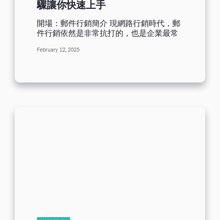
驟讓你快速上手
開場：郵件行銷簡介 現網路行銷時代，郵
件行銷依然是非常抗打的，也是企業最常
用的行銷手段之一。郵件行銷是一種借助
February 12, 2025
電子郵件來向目標受眾傳遞有價值資訊的
行銷方式，它能夠以較低的成本，精准地
傳達資訊到大量潛在客戶手上，幫助企業
提升品牌知名度、促進產品銷售、加強客
戶關係等。想要快速上手行銷，您需要做
的是： 第一步：訂閱者的建立 建立一個高
質量的訂閱者列表是郵件行銷的基礎。首
先，你需要明確你的目標受眾，也就是你
希望郵件發送給哪些人。例如，你經營一
家時尚服裝店，你的目標受眾年齡在20-
45歲，對時尚和搭配有興趣的人群。然後
通過多種管道收集到這些潛在客戶的電子
郵箱地址。 常見的名單搜集方法包括： 在
官方網站設置訂閱表格，鼓勵訪客主動留
下郵箱地址； 舉辦線上活動，如抽獎、問
答等，要求參與者填寫郵箱； 通過社群平
臺進行宣傳，引導用戶關注並留下聯繫郵
箱； 還可以與其他相關行業進行合作，互