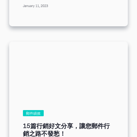
源，希望能將這些訪客轉為潛在客戶。而
OMO（Online Merge Offline）更著重於
January 11, 2023
如何才能提高轉化率一直是行銷團隊最苦
強調線上和線下整合的概念。在實際操作
惱的難題，今天要和大家分享的是著陸頁
上，許多企業將OMO視為實現全通路行銷
（Landing Page），這將是有效提高轉化
的手段之一，因此兩者的概念易混淆。 透
率的秘訣之一，也是目前行銷人員最喜歡
過全通路行銷，品牌可以更了解客戶的需
使用的行銷策略，不僅可以給網站帶來更
求和偏好，與消費者建立更緊密的關係，
多訪問量，還能成功的轉化訪客，從而提
提供客製化的服務和產品，提供更良好的
升業績！ [ez-toc] 什麼是著陸頁
購物體驗。同時，也可以幫助品牌提高效
（Landing Page）？ 著陸頁（Landing
率，降低成本，增加營收，提高品牌價
Page），在專業術語中是指網絡用戶通過
值。 為什麼要在電商平台上運用全通路行
搜索引擎的搜索結果或在網站上點擊廣告
銷？ 專家們為什麼要開始建議商家打造全
後進入的網頁。而在郵件行銷中，用一句
通路行銷？答案很簡單，從疫情時興起的
話介紹就是：著陸頁(landing page)是獨
「線上到現下」O2O（Online to
立的網頁，讓訪客到達您網站的任一頁
Offline），到現在逐漸嶄露鋒芒的「虛實
面。 簡單理解就是，您想在商場中尋找洗
整合」OMO（Online Merge Offline）策
手間，那麼商場的洗手間指示牌就是「搜
略，其實都是在迎合現代人的消費習慣。
索結果」，根據指示牌成功找到洗手間，
Cyberbiz也不藏私地分享他們觀察到的消
那麼洗手間所在位置就是「著陸頁」。
費習慣轉變與建議因應策略： 新的網購方
即： 商場=搜索引擎 洗手間=搜索結果 洗
郵件績效
式成型──佈局全通路與數據追蹤，強化購
手間位置=著陸頁 著陸頁的實際應用範圍
物體驗...
單一目標是著陸頁的重點特色，是指訪客
15篇行銷好文分享，讓您郵件行
在瀏覽網頁後，希望他們能完成點擊的這
銷之路不發愁！
一件事。例如：參加活動、促銷購買、註