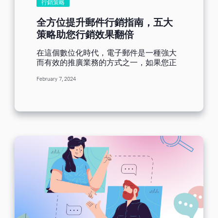
行銷策略
相推薦或交換資源。 當您完成收集名單
後，一定要對訂閱者列表進行整理和分
全方位提升郵件行銷指南，五大
類，確保後續郵件能夠精准地發送給合適
策略助您行銷效果翻倍
的受眾用戶。 第二步：郵件內容設計 設計
出有吸引力的郵件內容是吸引收件者打開
在這個數位化時代，電子郵件是一種強大
和點擊閱讀郵件的關鍵。包含文字。圖
而有效的推廣業務的方式之一，如果您正
片、排版等內容設計，新手沒有設計經驗
處於瓶頸期，為郵件績效、設計排版而煩
也沒有關係，您可以直接套用Benchmark
February 7, 2024
惱，那麼您需要閱讀本篇文章。為了幫助
Email的現成範本，替換文字內容即可生成
大家能更好的發揮出電子郵件行銷的潛
一封精美的行銷郵件。在進行設計時需注
力，我們整理了2023年滿客郵件官網產出
意： 郵件主題：主題是吸引用戶打開的第
的相關提升郵件績效等文章，總結出五個
一道關卡，需要簡潔且吸睛。可以使用一
實用的技巧和建議，以幫助您在未來的郵
些有強調獨特價值的或是有緊迫感的主
件行銷中獲得成功！ [ez-toc] 一、選對郵
題，例如“你是否還在為找不到合適的穿搭
件行銷工具事半功倍 選擇對的郵件行銷工
而煩惱?”“情人節活動優惠剩餘8小時！” 郵
具才能開啟真正的行銷，否則你會被無法
件內容：郵件整體內容應該簡潔明瞭，突
獲取新客、新手無法製作郵件等因素所嚇
出關鍵資訊，讓收件者快速Get到重點！
跑。建議使用Benchmark Email郵件行銷
如產品特點、優惠活動等。還可以加入靜/
群發平台，不僅可以免費套用範本使用，
動態圖片、背景色等設計元素，讓郵件更
還能使用自動化發送電子郵件。功能當然
加生動有趣。 互動按鈕：最重要的一步需
不止這些，重要的是選擇適合自己的郵件
要在郵件中添加明確的行動號召按鈕，
行銷工具，確保能夠幫助您完成行銷目
如“點擊購買”“領取優惠”等CTA按鈕，從而