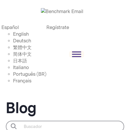
Español
Regístrate
English
Deutsch
繁體中文
简体中文
日本語
Italiano
Português (BR)
Français
Blog