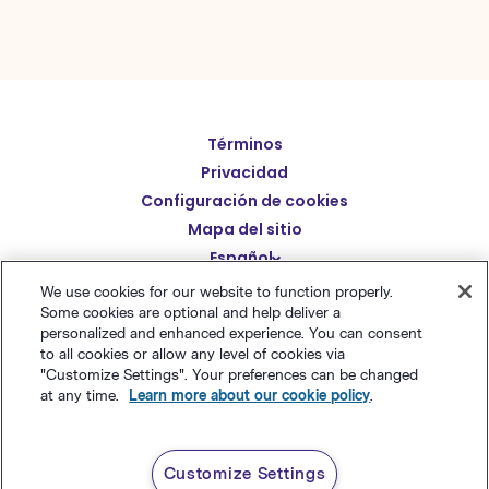
Términos
English
Privacidad
Deutsch
Configuración de cookies
繁體中文
Mapa del sitio
Español
简体中文
We use cookies for our website to function properly.
日本語
Some cookies are optional and help deliver a
© Polaris Software
,
LLC 粤ICP备14001834号
Benchmark
personalized and enhanced experience. You can consent
Italiano
Email® es una marca comercial registrada de
Polaris
to all cookies or allow any level of cookies via
"Customize Settings". Your preferences can be changed
Português (BR)
Software, LLC
at any time.
Learn more about our cookie policy
.
Français
Customize Settings