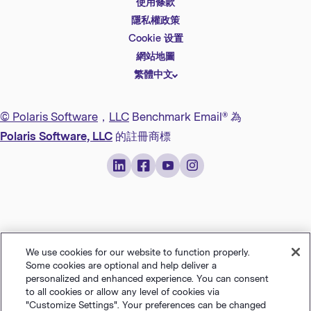
使用條款
English
隱私權政策
Español
Cookie 设置
Deutsch
網站地圖
繁體中文
简体中文
日本語
© Polaris Software
，
LLC
Benchmark Email® 為
Italiano
Polaris Software, LLC
的註冊商標
Português (BR)
Français
We use cookies for our website to function properly.
Some cookies are optional and help deliver a
personalized and enhanced experience. You can consent
to all cookies or allow any level of cookies via
"Customize Settings". Your preferences can be changed