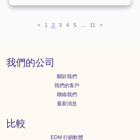
打開哦。 母親節的行銷海報設計 除了郵件
買下單產品的用戶，則歸為您的付費會
主旨，郵件內容也是可以打感情牌的。禮
員。 行銷步驟進展到此，會員購買的想法
品、鮮花等帶有女性屬性的品類，在母親
動機最為強烈，此時趁機促使追購也最合
節活動期間具有更好的銷售優勢，但這並
適不過了，需要藉助自動化方式再次行
<
1
2
3
4
5
…
11
>
不能說明除了這些品類以外的商品就沒有
銷！ 自動化方式付費追購 針對付費會員，
銷售余地。 您需要根據自身產品的受眾群
兩封郵件結合自動化方式，發送促銷的折
體精準分類，推出適合的商品，在排版郵
扣郵件給會員，刺激他們再次下單，讓付
件中加入含有母親節元素的圖片或配色，
費的會員變為活躍付費客戶。先發第一封
提高與市場定位的匹配度，從而有效轉化
促銷郵件，針對開啟的用戶直接進入活躍
成訂單哦。 設計案例1：參考中國聯通的
我們的公司
付費名單，未開啟的會員，再次發送第二
行銷海報，選取溫馨的粉色作為底色，將
封，含有折扣優惠，引導會員下單。 使用
品牌產品與母親節文案合體，把重點放在
Benchmark 行銷規劃流程圖，助力自動化
關於我們
產品圖上，畫面簡潔但卻又讓人眼前一
方式，輕鬆規劃促銷郵件以及含有折扣碼
亮，像是親手捧著鮮花，情緒給的恰到好
我們的客戶
優惠的郵件。 1.選擇「付費客戶名單」作
處。...
為行銷對象。 2.建立第一封促銷電子郵
聯絡我們
件，內容為產品促銷資訊。 3.設定等待時
最新消息
間1天，給以足夠的時間讓付費會員開啟郵
件。 4.設定開啟和未開啟條件，開啟的付
費會員歸為「活躍付費客戶」，未開啟的
比較
將會收到第二封來信。 5.針對未開啟第一
封促銷郵件的付費會員，在第三天發送含
有折扣碼的郵件。 6.設定等待時間1天，給
EDM 行銷軟體