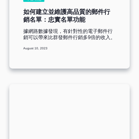
子報至關重要。 在數位環境中，閱讀者通
常傾向於快速瀏覽內容，尋找吸引注意力
如何建立並維護高品質的郵件行
的信息。因此，排版設計應該專注於製造
銷名單：忠實名單功能
視覺吸引力和提供清晰的訊息階層。 數位
閱讀為導向的排版技巧 優化內容結構： 簡
據網路數據發現，有針對性的電子郵件行
潔而有條理的內容結構能夠幫助讀者快速
銷可以帶來比群發郵件行銷多9倍的收入。
掌握重要信息。使用有意義的標題和子標
非目標行銷的郵件開啟率只有20%，點擊
題，將內容分成易於消化的部分。 注重視
August 10, 2023
率只有9.5%，轉換速率只有1%左右。相
覺層次： 使用字體的大小、顏色和粗細來
較之下，目標行銷的郵件平均開啟率為
創建視覺層次。重要的內容應該以較大、
33%，點擊率為14%，轉換速率為3.9%。
較鮮豔的字體呈現，以引起注意。 引人入
電子郵件行銷在這個網路時代有著不容小
勝的圖片： 圖片和圖形能夠豐富內容，但
覷的地位，而分類郵件名單是行銷工具中
同時也不要過度使用。選擇與主題相關且
最成功的工具之一。參考上方數據，意味
高品質的圖片，並確保它們不影響文字閱
著根據愛好、地點或其他因素來分類名
讀。 理解讀者的數位閱讀習慣，能夠幫助
單，後續發送與他們的興趣相關、或有針
行銷人針對性地優化電子報排版，以提高
對性的電子郵件，能更有效的提高行銷成
點擊率。 運用上述的數位閱讀為導向的排
果。 您可以通過Benchmark Email電子郵
版技巧，您可以創造出更有吸引力且易於
件行銷平台，運用忠實名單工具，根據收
閱讀的電子報，更有效地傳遞訊息並引導
件人高開啟、點擊來劃分，也可以建立不
讀者進行互動。 用 RWD 設計電子報提升
同類型、愛好的潛在客戶名單，從而幫助
閱讀體驗 響應式設計（Responsive Web...
你獲得更好的郵件發送績效。 [ez-toc] 如
何收集和維護郵件行銷名單 a.收集郵件名