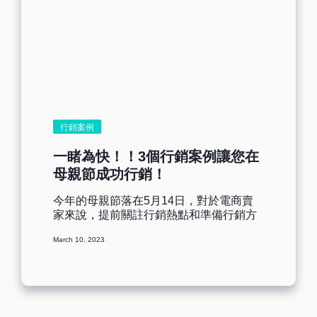
一般的電子郵件正文開頭會附加問候語，
toc] 讓郵件如同粽子，成為節日必備品 端
表示來信的友好態度，比如[親愛的XX]、
午節吃粽子、中秋節吃月餅是現代生活中
[Hi XX]或[Hello XX] 等。雖然問候語很常
過節必備品。而如果過節時沒有吃上這些
見，簡簡單單幾個字，除了建立融洽的互
食物，是不是就會感覺心裏空落落的。郵
動關係，也是郵件行銷文案的小部分，不
件群發也是如此，您需要對客戶形成了固
可忽視 ，尤其撰寫郵件不知道如何開頭
定時間發送郵件，讓客戶養成固定的閱讀
時，即可試試用問候語開頭。 PS.首次發
習慣。這樣每到節假日的時候，收件者便
送郵件時，建議通過採用個人化問候語，
有了期待，希望收到您傳送的大額折扣、
譬如顯示收件人的姓名，更加有針對性。
免費活動等郵件資訊，這樣不僅維護了客
行銷案例
避免帶有性別和非包容性用語，例如 [大家
戶關系，也能提高回購幾率。 可以通過
好]和...
Benchmark Email設定定時發送，提前1-2
一睹為快！！3個行銷案例讓您在
星期開始向收件者發送預熱郵件，屆時收
母親節成功行銷！
件者便對您有了好奇心，而您也不用擔心
會錯過最佳行銷時間而流失訂單！ 郵件內
今年的母親節落在5月14日，對於電商賣
容如不同餡，更加與眾不同 連吃好幾個同
家來說，提前關註行銷熱點和準備行銷方
一種餡的粽子想必你也會膩吧！所以在郵
案是必不可少的，節假日歷來都是電商的
件內容上需要多花點心思設計，一般別人
March 10, 2023
一個銷量爆點，那麽今年母親節行銷您會
都是賣鹹口粽子，那麽您就可以做甜口粽
采取什麽方式呢？ 在開始分享母親節行銷
子或是鹹+甜混合口味。在郵件設計上，多
方式之前，想先請大家從這篇文章中《母
增加一些端午節元素，比如龍舟、粽子等
親節6個小Tips，讓您的行銷深入人心》，
素材為郵件營造更多的節日氛圍；如果想
優先明確好行銷目的，確保後續行銷能執
要更有創意，那麽您可以把您的產品變成
行得更順利~ 母親節的行銷主旨文案 想要