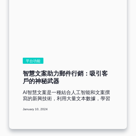
平台功能
智慧文案助力郵件行銷：吸引客
戶的神秘武器
Al智慧文案是一種結合人工智能和文案撰
寫的新興技術，利用大量文本數據，學習
語言規律和修辭手法，從而自動生成表達
January 10, 2024
通順且富有創意的文案內容。在如今的信
息時代，郵件行銷想要脫穎而出，行銷人
員需不斷優化策略，產生新的郵件內容，
無疑是給行銷人員很大的壓力，為了緩解
壓力以及滿足高需求創作的難題，適當的