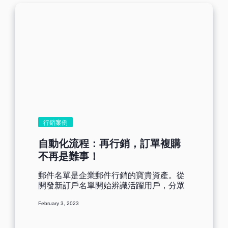
端午節素材，給到客戶不一樣的視覺享
在收件箱中脫穎而出，寫出能與收件者產
受，那麽您的節日行銷就更具優勢更能完
生情感共鳴的母親節郵件主旨，其實是最
成轉換了！ 參考衛龍的行銷海報，將產品
有效的，相比那些只寫折扣或產品信息的
與端午節元素融為一體，化身船槳，讓人
郵件主旨，成功被打開郵件的概率會高出
眼前一亮。當您設計好端午元素之後，您
不止一倍！ 如果您想自家品牌在母親節活
就可以直接拖拽到Benchmark Email編輯
動上達到預期行銷效果，不妨嘗試使用情
器當中，即能快速的製作出一封精美郵
感、鼓勵等詞組，編輯多個有情感的郵件
件！ 郵件主旨如香味，讓人流連忘返 吸引
主題，建議進行AB 測試，擇其優進行行
我們的不止是粽子的包裝設計，也有可能
銷，為您創造出更好的行銷效果。 和大家
是煮熟時散發的香味。粽子香味好比吸睛
分享幾組品牌在網絡上發布過的母親節文
的主旨，會讓人想去品嘗粽子的好奇心，
案，希望能給您帶來靈感。 小米：拿起小
節日行銷大多數企業都用打折優惠促銷等
米9跟老媽拍張合影，一起秀個吧~ 愛奇
行銷案例
做法來行銷，您也可以發揮其他創意，比
藝：第一眼世界你帶我看，無限視界我帶
如猜燈謎、有獎問答等有參與互動性的活
你看。 高德地圖：小時候，你帶我認識世
自動化流程：再行銷，訂單複購
動主旨，是否會比行銷類郵件更能吸引用
界；長大後，我帶你體驗世界。 奧迪汽
不再是難事！
戶點擊呢？ 主旨案例： hello seven！端午
車：你的安全，才是她最大的牽掛。 加多
假期旅遊勝地，為您量身定製的旅程！
寶涼茶：小時候，你把我當寶；長大後，
郵件名單是企業郵件行銷的寶貴資產。從
Seven，端午限時互動，參與即可把粽量
我把你當寶。 主旨撰寫小tips： 請不要直
開發新訂戶名單開始辨識活躍用戶，分眾
級禮品領回家！ 節慶美食搶先試吃，提前
接寫上『免費』、『！！！』等敏感字
名單找出興趣客戶，再到大張旗鼓進行產
預約獨享優惠！...
眼，很容易被判定為垃圾郵件； 主旨字數
February 3, 2023
品促銷以提高轉化率，最終成功下單...這
控製在20字左右，也可以在『預覽內文』
些行銷步驟緊環相扣，交給自動化方式輕
處補充說明； 主旨添加表情符號更容易被
鬆展開，極大減輕行銷人的壓力，最後購