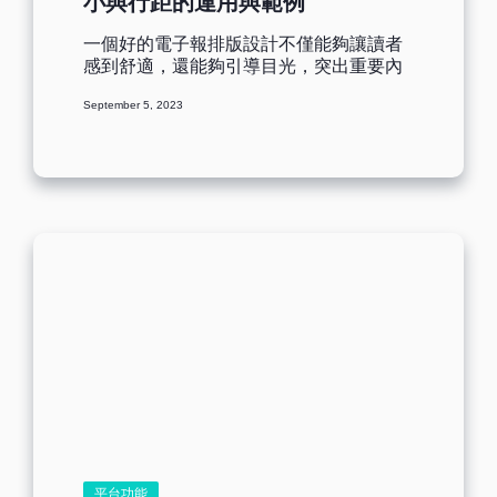
小與行距的運用與範例
一個好的電子報排版設計不僅能夠讓讀者
感到舒適，還能夠引導目光，突出重要內
容，並激發互動。排版設計是讓您的電子
September 5, 2023
報在眾多競爭者中脫穎而出關鍵因素之
一，在提升電子報點擊率方面扮演著關鍵
角色。 本文將深入探討電子報排版的秘
訣，聚焦於字體的選擇、大小的適應和行
距的優化。我們將分析讀者在數位環境中
的閱讀習慣，並提供相應的設計建議，幫
助您創建引人注目且易於閱讀的電子報。
無論您是在設計全新的電子報還是優化現
有的版面，這些技巧都將助您提升點擊
率，從而實現更成功的行銷策略。讓我們
開始深入探索如何運用字型、大小和行距
來塑造出色的電子報，為您的行銷活動注
入更多活力和效果！ [ez-toc] 電子報設計
前提：理解數位閱讀習慣與行為 數位時
代，人們的閱讀方式和習慣已經發生了顯
著的變化。數位裝置的普及，讓讀者不再
僅侷限於傳統印刷品。了解讀者的數位閱
讀習慣對於設計引人注目且易於消化的電
平台功能