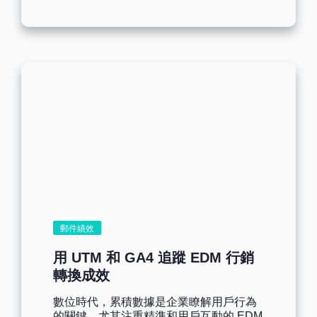
A/B測試 也可以通過A/B測試，快速確定郵
A/B測試是將不同的兩個版本相互比較以確
件主題和個人化內容，擇優發送確保郵件
定哪種版本更好的方法。本質上是一種實
內容更加吸睛。 Benchmark Email智慧文
驗，先在產品/頁面中加入變量，隨機發送
案操作步驟及案例 步驟一：擁有
給用戶後再通過統計分析來確定哪個變量
Benchmark試用賬戶可免費使用25次【AI
帶來的轉化效果更好。郵件行銷也是同
智慧文案】功能，付費賬戶每月可使用
理，只需將郵件內容、設計元素、發送時
100次額度； 步驟二：進入【郵件編輯】
間等方面套入公式進行對比，再將測試出
頁面，在頁面上方即可看到【智能內
來的更好結果選作為您的最終行銷郵件。
容】；...
A/B 測試的好處 優化郵件內容：通過A/B
測試，可以了解哪些郵件主題、內容和設
計元素更能吸引收件人，從而提高打開率
和點擊率。 提高轉化率：A/B測試可以幫
助企業找到最能引導收件人完成特定目標
的郵件，如購買商品、註冊活動等，從而
提高轉化率。 降低退訂率：通過測試不同
版本的郵件，企業可以找到更符合收件人
郵件績效
期望的郵件，從而降低退訂率。 提高
ROI：A/B測試可以提高電子郵件行銷的效
用 UTM 和 GA4 追蹤 EDM 行銷
果，企業可以獲得更高的投資回報率。 實
轉換成效
施 A/B 測試的目的 確定測試目標：在開始
A/B測試之前，需要明確測試的行銷目標，
數位時代，累積數據是企業瞭解用戶行為
比如是提高打開率、點擊率或轉化率。 設
的關鍵。尤其注重精準和用戶互動的 EDM