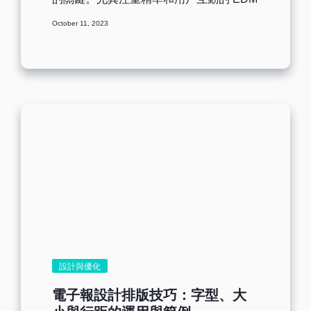
計測試變量：根據測試目標，設計不同的
行銷，更需要搭配精確的流量數據分析工
變量，如郵件主題、內容、設計元素、發
October 11, 2023
具。Google Analytics 4 (GA4) 能詳細追蹤
送時間等。 發送測試郵件：為了獲得具有
用戶從電子郵件點擊進入網站後的行為和
代表性的結果，需要選擇合適的測試收件
互動模式，同時能區別來自不同渠道的流
人，比如年齡、性別、地理位置等。 分析
量特性和差異，進而分析不同行銷渠道的
測試結果：通過記錄收集數據並分析，找
成效。本文將說明如何透過 UTM 工具，
出各項表現最佳的郵件版本為勝者。 實施
在 GA4 上觀察 EDM 行銷或其他行銷渠道
優化策略：將勝出的郵件應用於實際的行
的轉換成效，幫助行銷人更加了解如何做
銷活動上，並從中獲得反饋慢慢優化郵件
策略布局，進而優化轉換率和控制轉化成
行銷策略。...
本。 [ez-toc] 透過 UTM 參數在 GA4 中區
分流量來源 甚麼是...
設計與優化
電子報設計排版技巧：字型、大