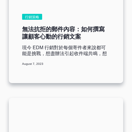
單 除去您公司原本有的客戶名單，您還可
以通過網站註冊、下載資源、訂閱表格等
方式收集潛在客戶的郵件名單。這種方式
行銷策略
是用戶自願留下的信息，而不是我們自己
從各種網站獲取的，能有效的避免進入垃
無法抗拒的郵件內容：如何撰寫
圾郵箱或者是被投訴哦！ b.維護郵件名單
讓顧客心動的行銷文案
不健康的客戶名單是會影響到您整個行銷
郵件的開啟率，記得要定期清理無效郵箱
現今 EDM 行銷對於每個寄件者來說都可
地址以及退訂郵箱，不然您的郵件績效是
能是挑戰，想盡辦法引起收件端共鳴，想
會大大拉低哦~您還可以通過Benchmark
必就是接受住挑戰，突破了重圍。 優秀郵
Email平臺進行忠實客戶名單分析，將高活
August 7, 2023
件和其優秀郵件內容息息相關，從一張白
躍的郵件名單篩選出來，更能方便您進一
紙，任由郵件製作者規劃佈局，充滿了無
步後續做針對行銷。 Benchmark Email忠
限潛力和可能性。所以，今天來看看如何
實名單實操指南 a.忠實名單功能簡介
學習撰寫郵件文案有效的方法，擺脫郵件
Benchmark Email的忠實名單功能就是協
發送焦慮。 撰寫郵件文案小撇步 撰寫吸睛
助您找出近三個月或半年內經常瀏覽您郵
的行銷郵件文案，沒有唯一固定的法則，
件的客戶，分析篩選出哪些聯絡人開啟或
但可以嘗試用訂戶的思維方式出發，了解
點擊您的郵件。篩選的條件有「開啟」、
客戶旅程每個階段的痛點，關注他們的需
「點擊」、點擊「特定連結」，依據這些
求，盡力去培養客戶關係。從而製作相關
條件來建立與郵件有互動的用戶忠實名
性、引人入勝的文案。有效的行銷郵件內
單。 b.忠實名單操作步驟 選擇建立忠實名
容能夠幫助推動業務發展，撰寫讓顧客心
單時，系統會有兩個選項給您選擇，之後
動的郵件文案，從郵件總體目標、開頭問