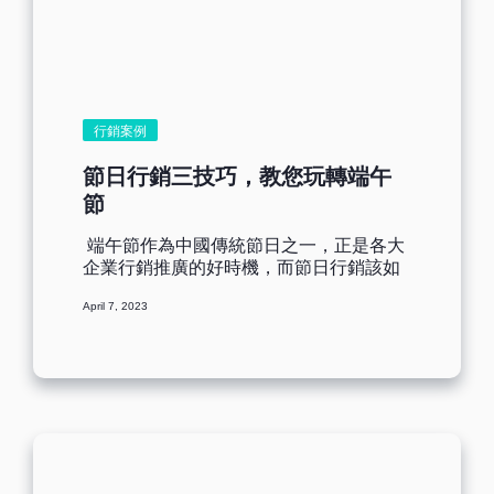
按照系統提供的選項，一步一步完成建立
候語、郵件中心內容以及結尾這四大部分
即可。最終篩選出來的忠實名單是代表真
著手。 1.定位郵件目標 制定郵件之前，先
正與郵件互動的聯絡人，可以提高你的郵
要清晰定位此封郵件的目的，才能提供有
件行銷的績效哦。 建立「開啟」、「未開
價值的郵件。有價值的郵件內容具備強大
啟」的忠實名單 建立「連結點擊」的忠實
的品牌召喚力，吸引的收件人，並助力業
名單...
務開發潛在客戶，增加網站的流量並提高
行銷案例
郵件營銷投資回報率。郵件行銷的目的主
要三大目標是： •增加潛在客戶和銷售額：
節日行銷三技巧，教您玩轉端午
優秀文案打動潛客。促銷郵件能夠有效推
節
銷新品和內容，另外有專業的創意設計和
精心設計的行銷策略加持，透過郵件將潛
端午節作為中國傳統節日之一，正是各大
在客戶轉化為客戶。 •維繫留住客戶：真誠
企業行銷推廣的好時機，而節日行銷該如
才是必殺技。透過優質郵件內容與收件人
何做也是很多人特別關心的一個問題。郵
建立信任感，在字裡行間讓收件人體會到
April 7, 2023
件群發以低成本、高轉化、等優點被廣大
寄件人的真誠感，以這種方式吸引訂閱
商家和企業所青睞， 那麽如何在如大海般
者，從而減少客戶流失，以此增加業務銷
的收件箱中，讓您的端午節行銷郵件更加
售額、或追加銷售。 •提升品牌價值：打響
出圈呢？ 也正因端午節是集拜神祭祖、祈
品牌名譽也是郵件內容承擔的責任。透過
福辟邪、娛樂飲食為一體的民俗大節，想
電子郵件傳遞企業的價值觀，向收件人分
要出圈就需在設計郵件時加入節日元素，
享企業的使命、願景等，增加對您的品牌
再結合公司品牌形象內容，通過
印象了解。 2.禮貌的開頭問候語 開頭問候
Benchmark Email操作平台進行布局，製
語（稱呼語）在日常來往信件中很常見，
作出一封獨一無二的節日行銷郵件。 [ez-