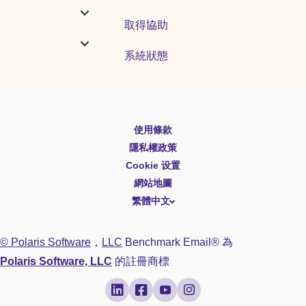
取得協助
系統狀態
使用條款
English
隱私權政策
Español
Cookie 设置
Deutsch
網站地圖
繁體中文
简体中文
日本語
© Polaris Software
，
LLC
Benchmark Email® 為
Italiano
Polaris Software, LLC
的註冊商標
Português (BR)
Français