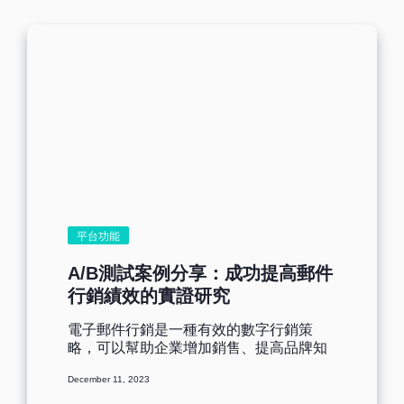
使用AI智慧文案工具，能夠提高郵件行銷
的整體效果哦。 [ez-toc] Benchmark Email
智慧文案功能特色 Al智慧文案的出現改變
了傳統的人工文案撰寫模式，它能夠提高
文案創作的效率和精確性，協助行銷人員
給予創作靈感和解決撰寫難題。如今
Benchmark email也推出了【AI智能內
容】功能，只要您有Benchmark賬戶，就
可以免費使用該功能，跟著BenchmarkAI
智慧文案功能一起創作出高質量的行銷郵
件內容吧！ 特色一：快速生成新內容 能夠
在短時間內生成大量文字內容，為您的行
銷郵件提供動力，也釋放時間提高寫作效
平台功能
率。 特色二：可持續更新內容 幫助用戶持
續產生新的想法和話題，保持郵件內容的
A/B測試案例分享：成功提高郵件
更新和質量，確保能與受眾持續互動。 特
行銷績效的實證研究
色三：利用現有的內容 即使是已經用過的
內容也能重新轉變成新的，AI會重新修飾
電子郵件行銷是一種有效的數字行銷策
語法生成更有創意的行銷文案。 特色四：
略，可以幫助企業增加銷售、提高品牌知
發送個人化郵件 根據用戶的需求和喜好，
名度和客戶忠誠度。然而，為了確保電子
自動生成個性化的文案內容，從而吸引受
December 11, 2023
郵件行銷的成功，實施A/B測試是至關重要
眾開啟郵件提高行銷效果。 特色五：進行
的。 [ez-toc] A/B 測試的含義 簡單來說，