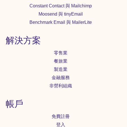
以足夠的時間讓付費會員開啟郵件。 7.設
Constant Contact 與 Mailchimp
定開啟和未開啟條件。開啟的付費會員歸
為「活躍付費客戶」，未開啟的將進入
Moosend 與 tinyEmail
「付費客戶」名單。 激活用戶 付費會員購
Benchmark Email 與 MailerLite
買產品後，之後便不再下單，表示著用戶
就此沉睡，這難免不讓行銷人再次犯難
了！難道就此放棄他們了嗎？畢竟他們也
解決方案
是你來及不易的名單。喚醒客戶，讓客戶
再次願意購買產品服務，可謂重中之重的
零售業
任務！這意味著能夠延長客戶的生命週
期，增加名單的價值。 現在，同樣使用
餐旅業
Benchmark 行銷規劃流程圖，三個主題郵
製造業
件搞定沉睡客戶。 1.選擇沉睡潛在客戶名
單作為行銷對象。...
金融服務
非營利組織
帳戶
免費註冊
登入