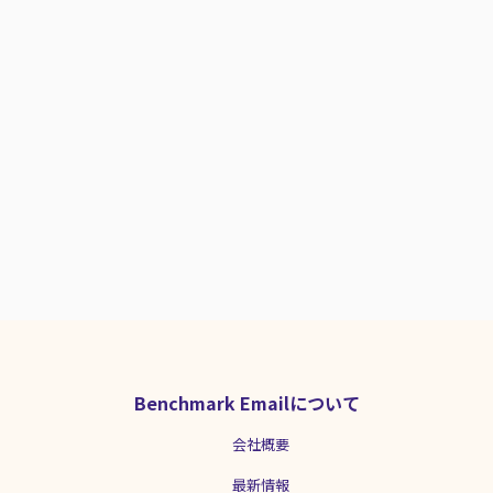
幸いです！ 調査概要 いずれも一般のイン
ターネットユーザーを対象に、メールマ
ガジンの購読状況についてお尋ねしたも
のです。 ヨーロッパ版の調査 Benchmark
Emailのヨーロッパ法人が2023年秋に実
施し、英語、スペイン語、ドイツ語、フ
ランス語、イタリア語で調査を行いまし
た。 日本版の調査 詳細はこちらの記事を
ご覧ください：メールマガジン購読状況
調査 2023年度版 日本版のみ仕事用アド
レス・プライベート用アドレスそれぞれ
について尋ねている設問があります。そ
うした設問の比較グラフでは「ヨーロッ
パ版」「日本版（仕事用）」「日本版
（プライベート用）」の3つで比較を行っ
ています。 メルマガ購読に利用されてい
るメールソフトは？ まずはメルマガを読
むのに使っているメールソフトから見て
Benchmark Emailについて
いきましょう。 Q. どのメールサービスを
使ってメールを読んでいますか？（複数
会社概要
選択） Which email service...
最新情報