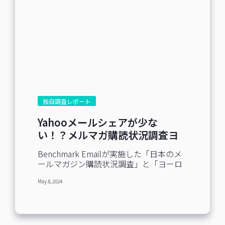
独自調査レポート
Yahooメールシェアが少な
い！？メルマガ購読状況調査ヨ
ーロッパ版と日本版の比較
Benchmark Emailが実施した「日本のメ
ールマガジン購読状況調査」と「ヨーロ
ッパのメールマガジン購読状況調査」の
May 8, 2024
結果を比べてみました。 調査における回
答者の数や属性、設問など、細かな条件
が異なるため厳密な比較とはいえません
が、こういうものも面白いかなと思い共
有します。 楽しんで読んでいただけたら