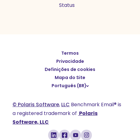
Status
Termos
English
Privacidade
Español
Definições de cookies
Deutsch
Mapa do Site
Português (BR)
繁體中文
简体中文
© Polaris Software
,
LLC
Benchmark Email® is
日本語
a registered trademark of
Polaris
Italiano
Software, LLC
Français