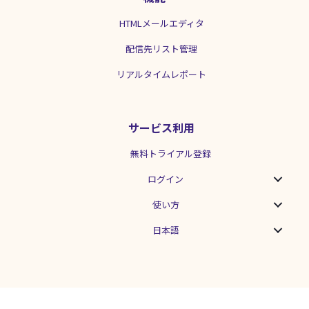
ことはもちろん、非常時であるがゆえに
情報の受け取り手側が甚大な被害を被る
HTMLメールエディタ
可能性も否めません。当然のことではあ
りますが、正確さに欠ける情報を流すこ
配信先リスト管理
とや、担当者が独断で情報を流すことが
リアルタイムレポート
ないよう、常時より一層注意を払う必要
があります。 また、情報自体に誤りがな
くても、投稿のタイミングが悪かった
り、世の中の流れにそぐわない内容を投
サービス利用
稿すると、「不謹慎だ」という批判が来
る可能性もあります。例えば、自粛ムー
無料トライアル登録
ドが広がる中で、外出を促すことや贅沢
な生活の様子を投稿することは、反感を
ログイン
買うでしょう。 実際、2018年の西日本豪
雨で甚大な被害が出ている最中、有名モ
使い方
デルがInstagramに「梅雨も明けた？ので
夏の必需品〜！」と自身がイメージキャ
日本語
ラクターを務める日焼け止めのPRを投稿
して「不謹慎」の声が殺到しました。 だ
からと言って、投稿を突然パッタリやめ
てしまったり、過剰に自粛を促すような
投稿をすればいいということではありま