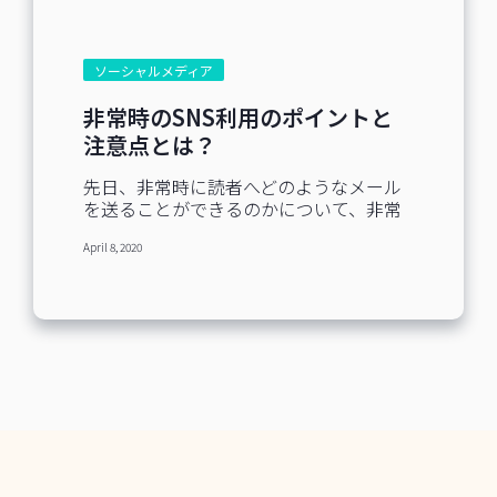
[caption...
できる機能。通常投稿よりカジュアルな
投稿がしやすく、24時間で消えるのが特
徴。 投稿内容をシェアすることもでき、
ソーシャルメディア
自分のアカウントがメンションされてい
る場合、自分の投稿にシェアして表示さ
非常時のSNS利用のポイントと
せることも可能です。 ・アンケート機能
注意点とは？
・質問機能 ・カウントダウン機能 ・足跡
機能 ・スワイプアップ機能：投稿画面の
先日、非常時に読者へどのようなメール
下部に表示される「もっと見る」の部
を送ることができるのかについて、非常
分。キャンペーンのランディングページ
時にメールマーケティングで出来る6つの
や自社サイトのリンクなどを貼ることが
April 8, 2020
対応例という記事を公開しました。メー
できる。（フォロワー1万人以上で利用可
ルは読者へ情報を直接届けられる点で優
能） ②ショッピング機能 投稿画面から直
れているものの、情報を「拡散」するに
接ECサイトで購入ができる機能。 商品に
は不向きな面もあります。 一方、SNSに
ついているタグをクリックすることで、
は自社のリスト以外の人々へも情報を
商品購入ページに飛べる仕組みになって
「拡散」して届けることができるという
いるので、ユーザーにとっては購入まで
特徴があります。Benchmark Emailユー
の導線が楽なります。 企業側にとって
ザーの約半数がSNSの運用も担当されて
も、購入意欲の強いまま商品を見てもら
いることもあり、今回は非常時のSNSで
え、より購入につなげやすいというメリ
のコミュニケーションについて、SNSマ
ットがあります。...
ーケターの育成や運用支援、コンサルテ