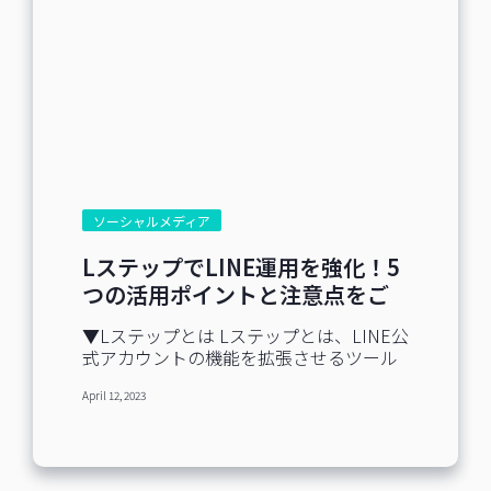
ソーシャルメディア
LステップでLINE運用を強化！5
つの活用ポイントと注意点をご
紹介
▼Lステップとは Lステップとは、LINE公
式アカウントの機能を拡張させるツール
です。LINE公式アカウントだけでいいの
April 12, 2023
では？とお思いになるかもしれません
が、そんなことはありません。 Lステッ
プの機能を活用することで３つのセール
スが可能になります！ ①顧客の属性に合
わせたメッセージ配信 ②ステップ配信で