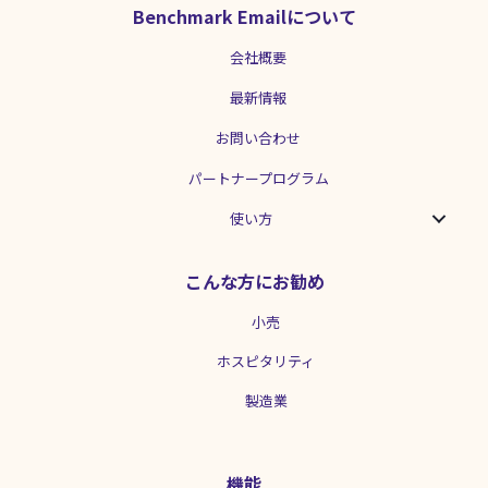
ィングを行う株式会社BESからコンテン
Benchmark Emailについて
ツ提供を受けた記事をお届けします。 株
式会社BESについて 株式会社BESは代表
会社概要
の田中千晶を中心に、数多くの企業様の
SNS運用のコンサルティング兼運用代行
最新情報
を行っています。SNSの運用担当者を育
成する研修サービスの【SNS SCHOOL】
お問い合わせ
も好評開催中です。 Youtubeの解説動画
はこちら
パートナープログラム
[embed]https://www.youtube.com/watc
h?v=FcgVcpBnZ7c[/embed] 非常時に
使い方
SNSを利用できることのポイントは？ 情
報の発信・共有・拡散という主に３つの
こんな方にお勧め
機能に特化しているSNSは、非常時に顧
客とのコミュニケーションを取る上で有
小売
効に活用することができます。 情報の発
信：一次情報として正確な情報をダイレ
ホスピタリティ
クトに伝えられる 情報の共有：顧客と情
報を相互的に共有することができる 情報
製造業
の拡散：拡散性があり、多くの人に届け
られる 一方で、間違った情報や不謹慎な
情報を流すと、安易に炎上する可能性も
はらんでいます。自社の信頼度が下がる
機能