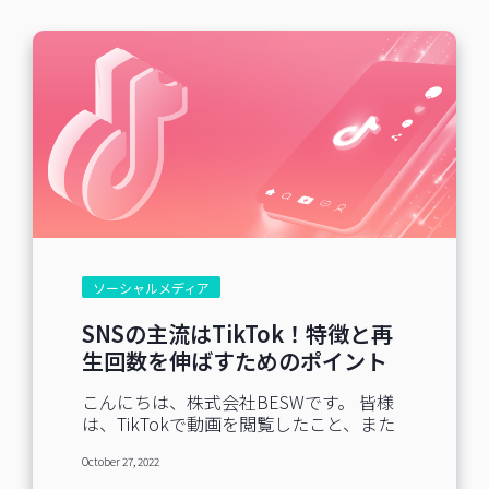
商品への導線作り ③顧客の詳細情報を収
集し、最適な訴求を実施 また、導入する
と以下のようなメリットがあります。
▼Lステップを効果的に活用するコツ そ
れでは、Lステップを効果的に活用するた
めのコツを5つご紹介いたします！ ①時
間をかけた信頼関係構築 せっかくユーザ
ーが友だち追加をしても、営業的な配信
ばかりではユーザーが離れてしまいま
す。最初から販売促進を図るよりも、追
加をしてくれたユーザーに対してステッ
プ配信を使うことで興味付け、商品紹
介、限定訴求、販売へと繋げることが重
ソーシャルメディア
要です。 ②診断機能＋タグ付けでユーザ
ー情報を把握 診断機能でユーザー情報を
SNSの主流はTikTok！特徴と再
把握し、タグ付けを活用して顧客のそれ
生回数を伸ばすためのポイント
ぞれに合わせた内容を配信しましょう！
を解説
③予約機能で顧客管理を自動化 LINEから
こんにちは、株式会社BESWです。 皆様
の予約機能に始まり、予約のリマインド
は、TikTokで動画を閲覧したこと、また
配信、複数回予約した人限定のメッセー
は動画を投稿したことはありますか？
ジ配信など、利用の是非でメッセージ文
October 27, 2022
SNSの運用担当者を育成する研修サービ
を変えたり、配信時間を変更することで