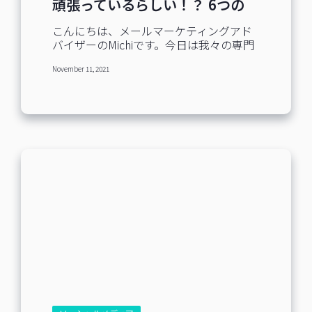
頑張っているらしい！？ 6つの
らが市場規模拡大の最大の要因だと言わ
SNSアカウントをご紹介
れています。 その中でも特に注目されて
こんにちは、メールマーケティングアド
いるのが、③インターネット環境の変化
バイザーのMichiです。今日は我々の専門
です。 年々通信速度の高速化は進み、30
ではないSNSの話をさせていただきま
年間でおよそ10,000倍に成長していま
November 11, 2021
す。 メールマーケターの皆様の多くは
す。 これにより、スマートフォンユーザ
SNSの運用も兼務されていたり、今後の
ーの月間動画視聴時間は2015年では1時
チャレンジ施策として気になっている方
間51分でしたが、2019年の時点で7時間
もいらっしゃると思います。当社の調査
13分と急増しています。 このようにスマ
でも、ユーザー様の約半数が何らかの
ホユーザー1人あたりの動画視聴時間が上
SNSアカウントの運営に携わっていらっ
昇していることから、今後も動画需要は
しゃいました。 そこで本日は我々
益々拡大していくと考えられます。 SNS
Benchmark EmailがどのようにSNSに取
最新トレンド情報 短尺・縦型動画がなぜ
り組んでいるのか、「BtoB系SaaS企業の
これほど急成長を遂げているのか、その
リアルなSNS運用事例」としてご紹介し
流行の要因を3つの特徴に分けて見ていき
たいと思います！ 実はTwitterと
ましょう。...
Facebookのアカウントは2010年から開
設していたのですが成果が実感できず悩
んでいました。ここ数年は投稿を頑張っ
ており、だんだん成績が伸びています。
やっと軌道に乗ってきたくらいのアカウ
ントではありますが、ひょっとするとこ
れも皆様のお役に立つのではないかと思