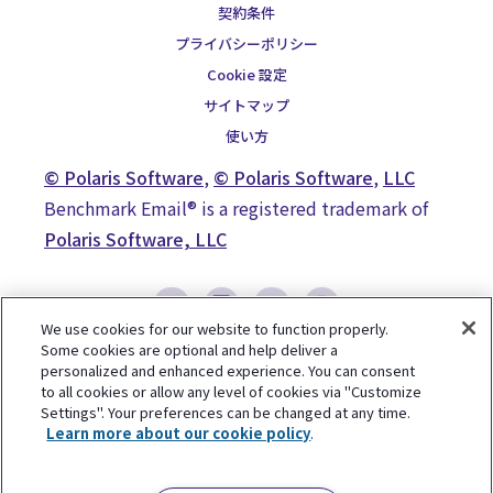
せん。「自粛のしすぎ」「正しい情報が
契約条件
欲しい」「こんな時こそ明るい話題を」
プライバシーポリシー
などの声が上がることも決して珍しくな
く、非常時こそ適切なSNS運用を行うこ
Cookie 設定
とで、顧客との信頼関係の強化へとつな
サイトマップ
がります。 発信に選ぶメディアの選び方
非常時に有効なSNS活用をするために
使い方
は、投稿内容に合った適切なメディアを
© Polaris Software
,
© Polaris Software
,
LLC
選択し正しい情報を流すことが求められ
ています。 Facebook...
Benchmark Email® is a registered trademark of
Polaris Software, LLC
We use cookies for our website to function properly.
Some cookies are optional and help deliver a
personalized and enhanced experience. You can consent
to all cookies or allow any level of cookies via "Customize
Settings". Your preferences can be changed at any time.
Learn more about our cookie policy
.