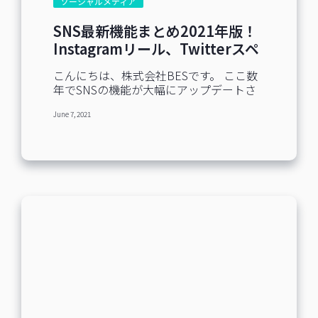
ソーシャルメディア
った次第です。 投稿している内容などを
ご紹介させていただきますので、どんな
SNS最新機能まとめ2021年版！
ものか、ぜひ覗いてみてください。 なぜ
Instagramリール、Twitterスペ
Benchmark EmailはSNSをやっているの
ースについて解説
か？ メールとSNSの親和性の高さ SNSと
こんにちは、株式会社BESです。 ここ数
メールはいずれも、顧客や見込み客との
年でSNSの機能が大幅にアップデートさ
関係を深めるために有効なチャネルで
れ、新たな機能もどんどん追加されてい
す。Webサイト・ブログ・YouTube動画
June 7, 2021
るのはご存知でしょうか？ 特に写真や動
等のコンテンツを、メルマガとSNSの両
画による直感的なコミュニティを主軸と
方で発信することで、より多くの人に届
するInstagramとTwitterの新機能は、ぜ
けることができます。 当社が実施した調
ひご注目頂きたいです。 今回ご紹介する
査により、メールとSNSは親和性が高い
新機能は、個人での利用はもちろん、工
ことがわかりました。 約7割の方が「メ
夫次第で企業も活用することができま
ルマガをきっかけにSNSアカウントを見
す。 今回はInstagramのリール(Reels)
に行くことがある」と回答し、約6割の方
と、Twitterのスペース(Spaces)の2つにフ
が「SNSアカウントをきっかけにメルマ
ォーカスしてお話します。 SNSの運用担
ガを購読したことがある」と回答してい
当者を育成する研修サービスの【SNS
ます。 [caption
SCHOOL】を提供している株式会社BES
id=\"attachment_34608\"
から、企業の認知拡大とユーザーコミュ
align=\"alignnone\" width=\"500\"]
ニケーションに役立つ新機能の活用方法
Benchmark Email「メールマガジン購読
をご紹介します。 Instagramのリリース機
状況調査 2021年度版」より[/caption]
能履歴 ①ストーリーズ 画像や動画投稿が