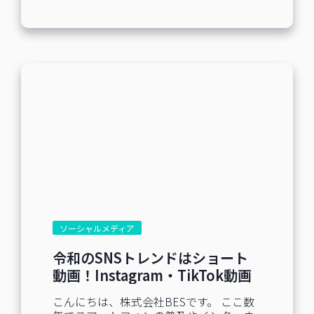
スの【SNS SCHOOL】を提供し、SNSの
リピーター創出につながります！ ④流入
ビジネス活用方法や最新情報を発信して
経路分析で集客方法の最適化 流入元には
いる株式会社BESWから、今回はSNSの主
別のSNS媒体や店舗のQRコード、Web広
流であるTikTokの特徴と、再生回数を伸
告やチラシなど、様々な可能性がありま
ばすためのポイントについて解説致しま
すよね。LINEへの流入経路を分析するこ
す。 TikTokとは 15秒から1分ほどの短い
とでより効果のある集客媒体や流入経路
動画を作成／投稿できる、短尺動画プラ
に合わせた配信が可能になります。 ⑤リ
ットフォームです。 ユーザー層は10代か
ッチメニューの使い分け リッチメニュー
ら近年では30代〜40代と拡大していま
を設定するだけではなく、ぜひ使い分け
す。コンテンツのジャンルとしても初期
をしてみてください。配信日やユーザー
のダンスや自撮りといったジャンルか
に合わせたメニュー画面の変更や、タブ
ら、ライフスタイルやエンタメ、ドラ
を活用したメニュー画面の切り替えが可
マ、飲食など幅広く取り扱われるように
能になります。特に、サービス利用以前
なりました。 TikTokの特徴 TikTokの特徴
と利用後でメニューを変えるなどユーザ
は大きく3つあり、TikTok特有のユーザー
ーの属性によってほしい情報が変わる場
体験が取り入れられています。 サクサク
合に活用するとより有効的でしょう。 ⑥
短尺 強制視聴が無い AIを利用した拡散力
ソーシャルメディア
クロージングで限定性を使う...
の高さ ①サクサク短尺について TikTokは
ショートムービーのプラットフォームで
令和のSNSトレンドはショート
す。短尺の縦型動画に関するデータ量は
動画！Instagram・TikTok動画
随一であり、Youtubeよりもユーザーの
の特徴やポイントを解説
平均試聴時間が長いと言われています。
こんにちは、株式会社BESです。 ここ数
国内以外も含めると10億人ものユーザー