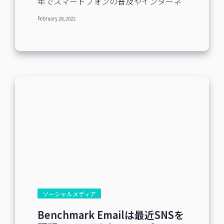
年でスマートフォンの普及やインターネ
がTikTokを利用しています。 ②強制視聴
ット回線の高速化などが急速に進み、
が無い TikTokの広告は自由にスキップで
February 28, 2022
SNSの動画市場にも大きな変動が起きて
きるため、広告の強制視聴がありませ
います。 特に若年層の間では、Googleや
ん。そのためユーザーは他SNSと異なり
Yahooなどの従来の検索方法よりも、
ストレスフリーで利用が可能です。 ③AI
YoutubeやInstagram、TikTokといった動
を利用した拡散力の高さ Twitterや
画SNSを活用した検索方法が浸透しつつ
InstagramなどのSNSの場合、フォロワー
あります。 動画であれば『短時間で視覚
数が拡散力やバズに影響される場合があ
的に知りたい情報を得られる』といった
ります。その一方で、TikTokはフォロワ
点が最大のメリットのようです。 今回
ーが全くいない状態からでも、コンテン
は、特に勢いのあるInstagramとTikTokに
ツが面白ければ多くのユーザーに動画が
注目してお話しします。 SNSの運用担当
表示されるアルゴリズムとなっていま
者を育成する研修サービスの【SNS
す。 無名の個人や企業が、初めての投稿
SCHOOL】を提供している、株式会社
で10万～100万再生を稼ぐという事例も
BESから、動画SNSのビジネス活用方法
あります。...
や最新トレンド情報まで、企業事例を交
えてご紹介します。 最新の動画需要動向
動画配信市場の市場規模は、今急速に拡
大しています。 2015年では1,410億円だ
った市場規模も、5年後の2020年では
ソーシャルメディア
3,710億円と、2.5倍以上に成長していま
す。 ①スマートフォンの普及 ②SNS利用
Benchmark Emailは最近SNSを
の拡大 ③インターネット環境の変化 これ